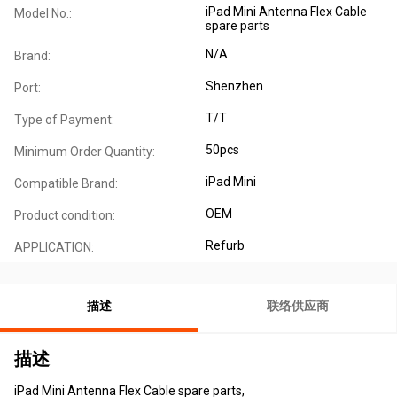
iPad Mini Antenna Flex Cable
Model No.:
spare parts
N/A
Brand:
Shenzhen
Port:
T/T
Type of Payment:
50pcs
Minimum Order Quantity:
iPad Mini
Compatible Brand:
OEM
Product condition:
Refurb
APPLICATION:
描述
联络供应商
描述
iPad Mini Antenna Flex Cable spare parts,