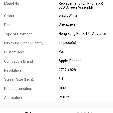
Replacement For iPhone XR
Model No.:
LCD Screen Assembly
Black, White
Colour:
Shenzhen
Port:
Hong Kong Bank T/T Advance
Type of Payment:
50 piece(s)
Minimum Order Quantity:
Yes
Customised:
Apple iPhones
Compatible Brand:
1792 x 828
Resolution:
6.1
Screen Size (Inch):
OEM
Product condition:
Refurb
Application: