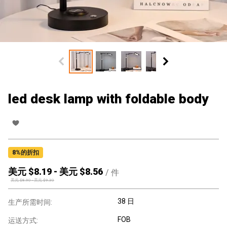
led desk lamp with foldable body
8
%的折扣
美元 $
8.19
-
美元 $
8.56
/
件
美元 $
8.90
-
美元 $
9.30
38 日
生产所需时间:
FOB
运送方式: