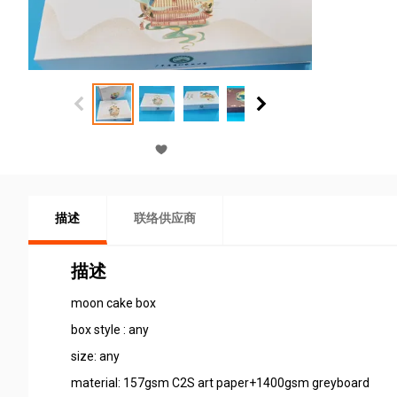
描述
联络供应商
描述
moon cake box
box style : any
size: any
material: 157gsm C2S art paper+1400gsm greyboard