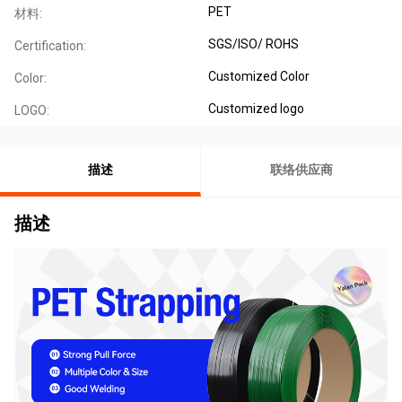
PET
材料:
SGS/ISO/ ROHS
Certification:
Customized Color
Color:
Customized logo
LOGO:
描述
联络供应商
描述