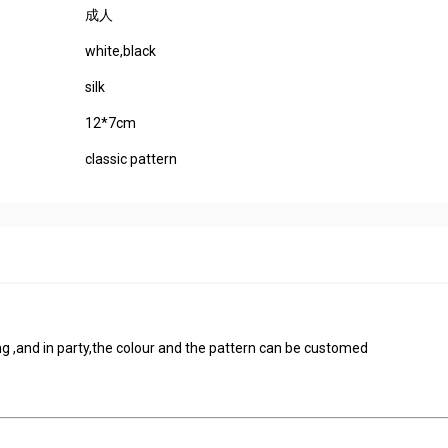
成人
white,black
silk
12*7cm
classic pattern
ng ,and in party,the colour and the pattern can be customed