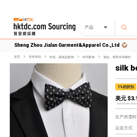
产品
Sheng Zhou Jialan Garment&Apparel Co.,Ltd
首页
所有类別
时装，眼镜及配饰
时尚配饰
袖扣，领带夹和螺柱
silk b
1
%的折扣
美元 $
3.
美元 $
3.20
-
美元 
生产所需时
运送方式: