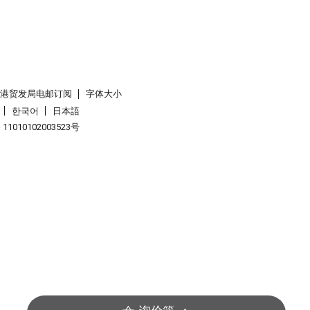
香港贸发局电邮订阅
字体大小
한국어
日本語
1010102003523号