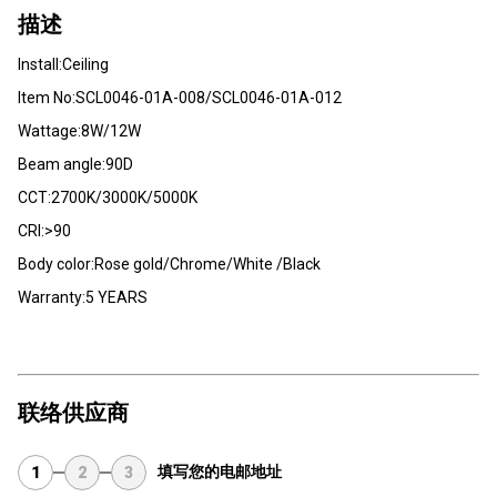
描述
Install:Ceiling
Item No:SCL0046-01A-008/SCL0046-01A-012
Wattage:8W/12W
Beam angle:90D
CCT:2700K/3000K/5000K
CRI:>90
Body color:Rose gold/Chrome/White /Black
Warranty:5 YEARS
联络供应商
填写您的电邮地址
1
2
3