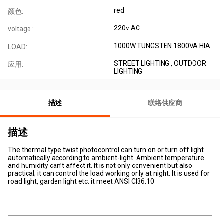
red
颜色:
220v AC
voltage :
1000W TUNGSTEN 1800VA HIA
LOAD:
STREET LIGHTING , OUTDOOR
应用:
LIGHTING
描述
联络供应商
描述
The thermal type twist photocontrol can turn on or turn off light
automatically according to ambient-light. Ambient temperature
and humidity can’t affect it. It is not only convenient but also
practical; it can control the load working only at night. It is used for
road light, garden light etc. it meet ANSI CI36.10