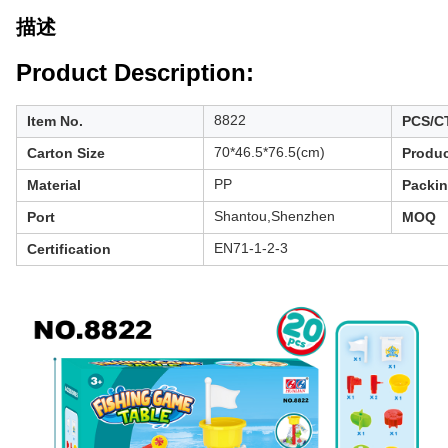
描述
Product Description:
8822
Item No.
PCS/C
70*46.5*76.5(cm)
Carton Size
Produc
PP
Material
Packi
Shantou,Shenzhen
Port
MOQ
EN71-1-2-3
Certification