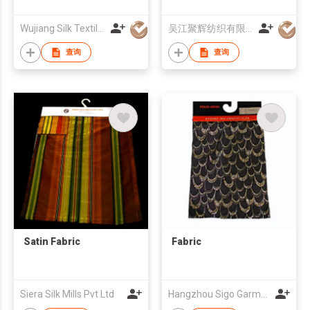
Boxer with Many
Colors in Stock
Wujiang Silk Textile Co., Ltd.
吴江聚辉纺织有限公司
查询
查询
Satin Fabric
Fabric
Siera Silk Mills Pvt Ltd
Hangzhou Sigo Garments Co., Ltd