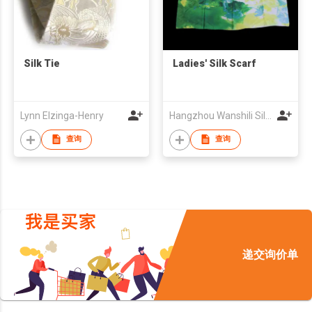
Silk Tie
Ladies' Silk Scarf
Lynn Elzinga-Henry
Hangzhou Wanshili Silk Sciences Techniques Co., Ltd
查询
查询
递交询价单