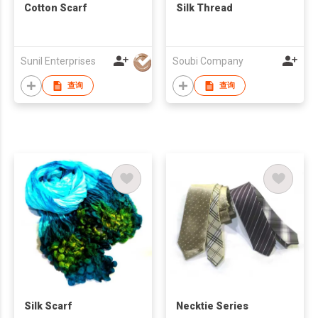
Cotton Scarf
Silk Thread
Sunil Enterprises
Soubi Company
查询
查询
Silk Scarf
Necktie Series