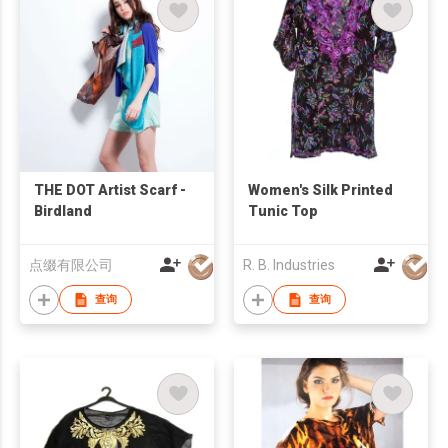
THE DOT Artist Scarf -
Women's Silk Printed
Birdland
Tunic Top
点缀有限公司
R. B. Industries
查询
查询