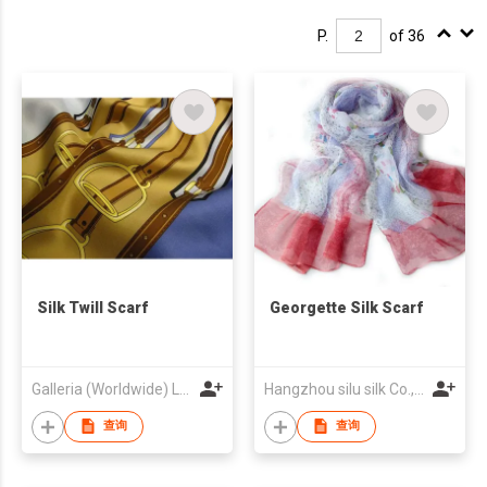
P.
of 36
Silk Twill Scarf
Georgette Silk Scarf
Galleria (Worldwide) Ltd
Hangzhou silu silk Co.,ltd
查询
查询