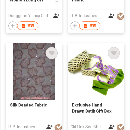
Shoulder Frock
Dongguan Yishiqi Clothing Co.,Ltd
R. B. Industries
查询
查询
Silk Beaded Fabric
Exclusive Hand-
Drawn Batik Gift Box
R. B. Industries
Cliff Ink Sdn Bhd