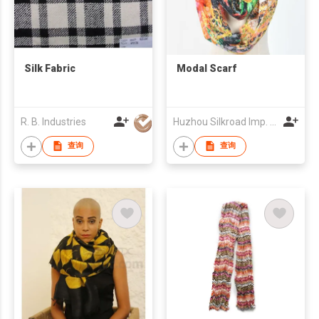
Silk Fabric
Modal Scarf
R. B. Industries
Huzhou Silkroad Imp. & Exp. Co., Ltd.
查询
查询