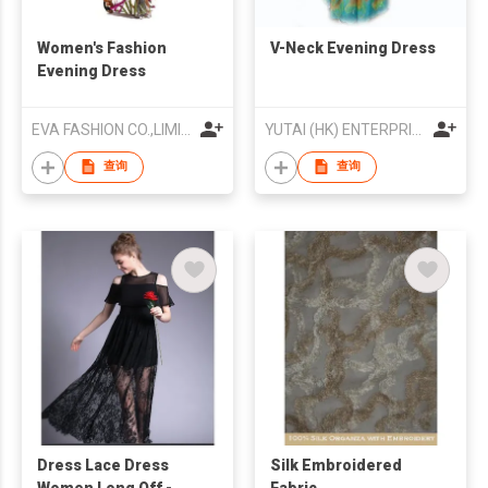
Women's Fashion
V-Neck Evening Dress
Evening Dress
EVA FASHION CO.,LIMITED
YUTAI (HK) ENTERPRISES CO., LTD
查询
查询
Dress Lace Dress
Silk Embroidered
Women Long Off -
Fabric