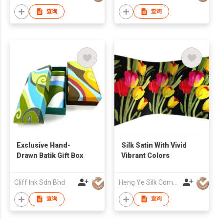
查询
查询
Exclusive Hand-
Silk Satin With Vivid
Drawn Batik Gift Box
Vibrant Colors
Cliff Ink Sdn Bhd
Heng Ye Silk Company
查询
查询