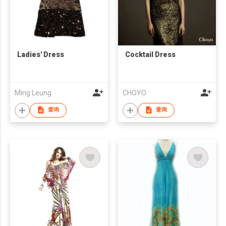
Ladies' Dress
Cocktail Dress
Ming Leung
CHOYO
查询
查询