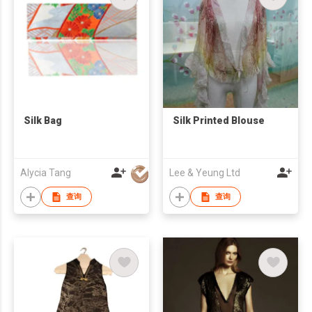
Silk Bag
Silk Printed Blouse
Alycia Tang
Lee & Yeung Ltd
查询
查询