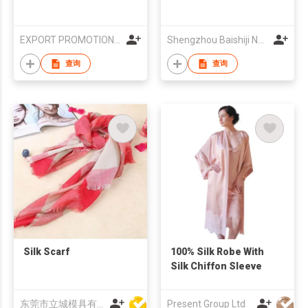
EXPORT PROMOTION COUNCIL FOR HANDICRAFTS
Shengzhou Baishiji Necktie & Fashion Co., Ltd
查询
查询
Silk Scarf
100% Silk Robe With
Silk Chiffon Sleeve
东莞市立城模具有限公司
Present Group Ltd