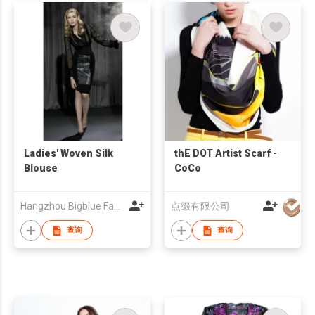
Ladies' Woven Silk
thE DOT Artist Scarf -
Blouse
CoCo
Hangzhou Bigblue Fashion Co., Ltd
点缀有限公司
查询
查询