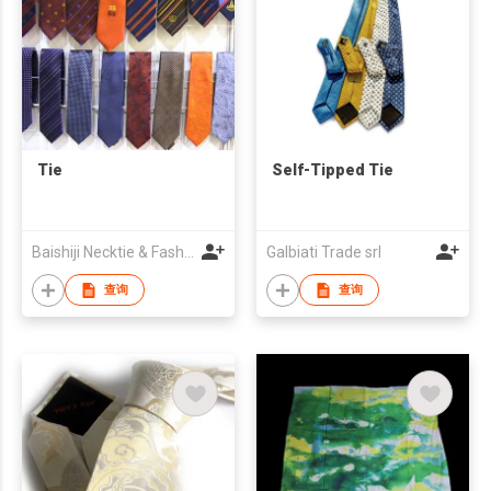
Tie
Self-Tipped Tie
Baishiji Necktie & Fashion Co., Ltd.
Galbiati Trade srl
查询
查询