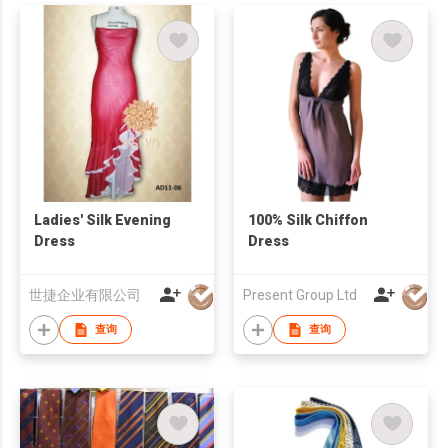
Ladies' Silk Evening
100% Silk Chiffon
Dress
Dress
世捷企业有限公司
Present Group Ltd
查询
查询