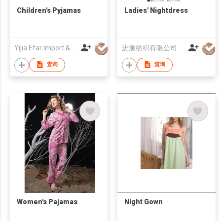
Children's Pyjamas
Ladies' Nightdress
Yijia Efar Import & Export Co.,Ltd
进滙纺织有限公司
查询
查询
Women's Pajamas
Night Gown