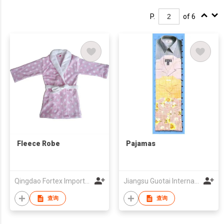
P.
of 6
Fleece Robe
Pajamas
Qingdao Fortex Import And Export Co., Ltd.
Jiangsu Guotai International Group Hualian Industry Co., Ltd
查询
查询