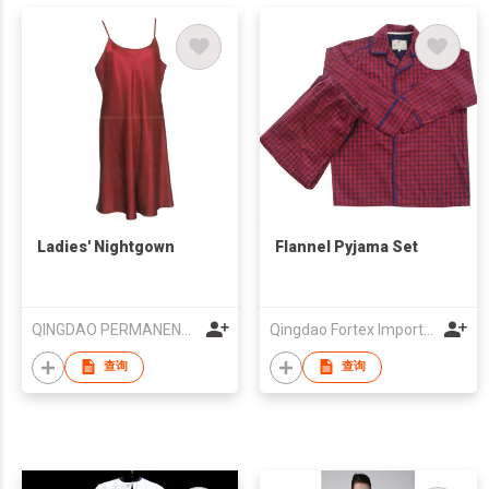
Ladies' Nightgown
Flannel Pyjama Set
QINGDAO PERMANENCE GARMENTS CO.,LTD
Qingdao Fortex Import And Export Co., Ltd.
查询
查询