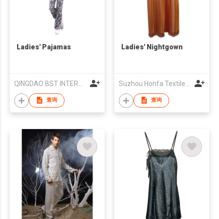
Ladies' Pajamas
Ladies' Nightgown
QINGDAO BST INTERNATIONAL TRADING CO.,LTD
Suzhou Honfa Textiles Group Co., Ltd.
查询
查询