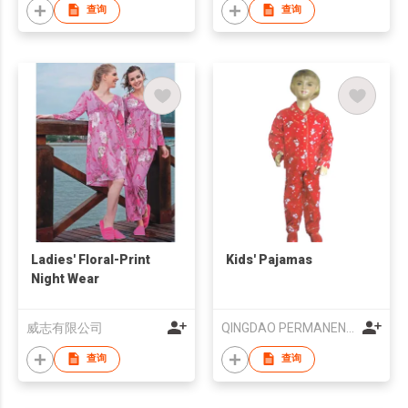
查询
查询
Ladies' Floral-Print
Kids' Pajamas
Night Wear
威志有限公司
QINGDAO PERMANENCE GARMENTS CO.,LTD
查询
查询