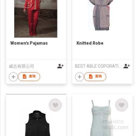
Women's Pajamas
Knitted Robe
威志有限公司
BEST ABLE COPORATION LTD
查询
查询