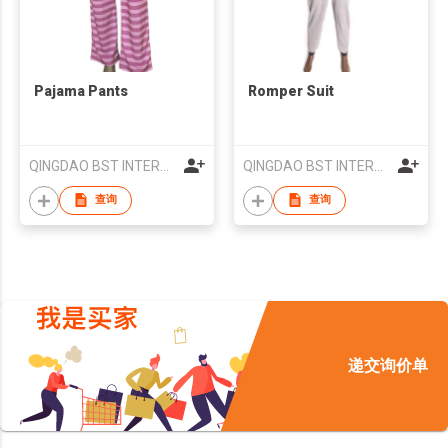
Pajama Pants
Romper Suit
QINGDAO BST INTERNATIONAL TRADING CO.,LTD
QINGDAO BST INTERNATIONAL TRADING CO.,LTD
查询
查询
递交询价单