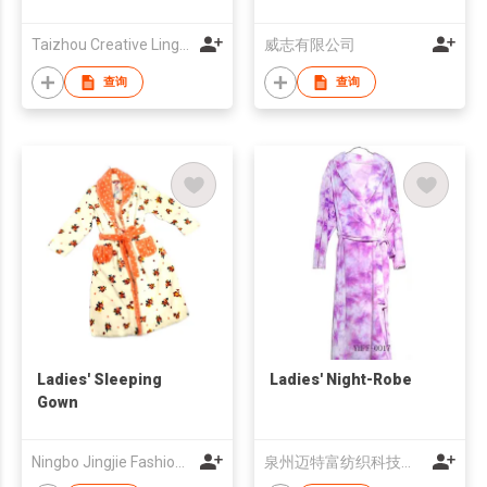
Taizhou Creative Lingerie Corp Ltd
威志有限公司
查询
查询
Ladies' Sleeping
Ladies' Night-Robe
Gown
Ningbo Jingjie Fashions Co., Ltd. (Homeclothes Dept.)
泉州迈特富纺织科技有限公司