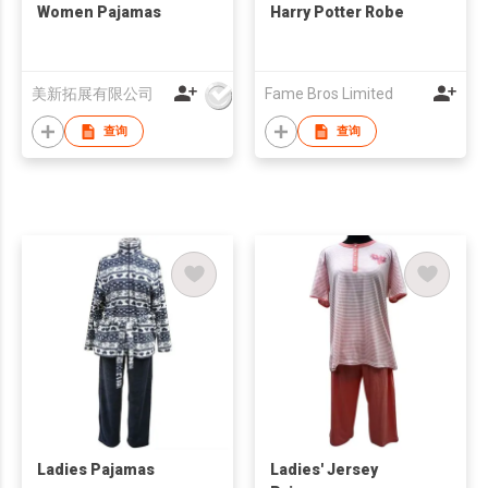
Women Pajamas
Harry Potter Robe
美新拓展有限公司
Fame Bros Limited
查询
查询
Ladies Pajamas
Ladies' Jersey