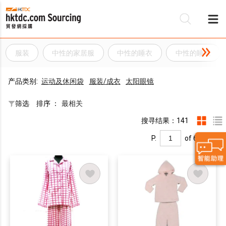
服装
中性的家居服
中性的睡衣
中性的睡衣
产品类别:
运动及休闲袋
服装/成衣
太阳眼镜
筛选
排序 ：
最相关
搜寻结果：141
P.
of 6