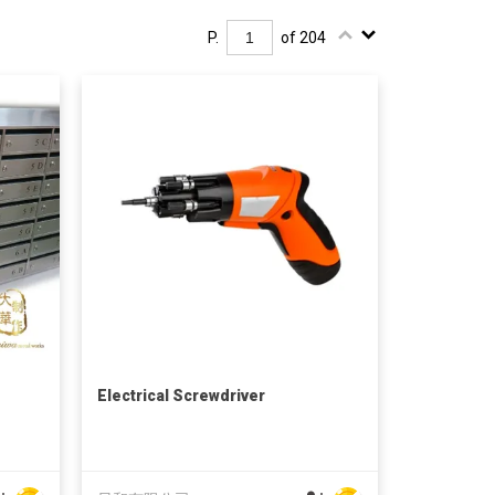
P.
of 204
Electrical Screwdriver