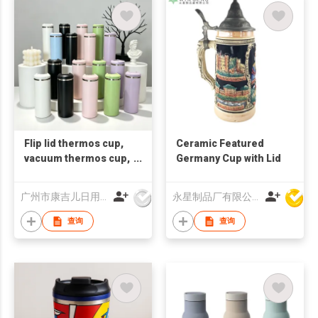
Flip lid thermos cup,
Ceramic Featured
vacuum thermos cup,
Germany Cup with Lid
souvenir cup,
corporate
广州市康吉儿日用品有限公司
永星制品厂有限公司
customized LOGO gift
cup, promotional gift
查询
查询
cup