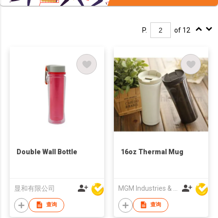
P.
of 12
Double Wall Bottle
16oz Thermal Mug
显和有限公司
MGM Industries & Company
查询
查询