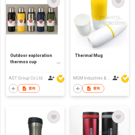
Outdoor exploration
Thermal Mug
thermos cup
800ML/1000ML/1500ML
AST Group Co Ltd
MGM Industries & Company
查询
查询