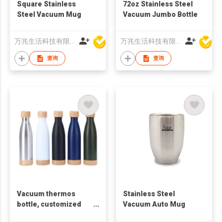
Square Stainless
72oz Stainless Steel
Steel Vacuum Mug
Vacuum Jumbo Bottle
万兆生活科技有限公司
万兆生活科技有限公司
查询
查询
Vacuum thermos
Stainless Steel
bottle, customized
Vacuum Auto Mug
gift cup, promotional