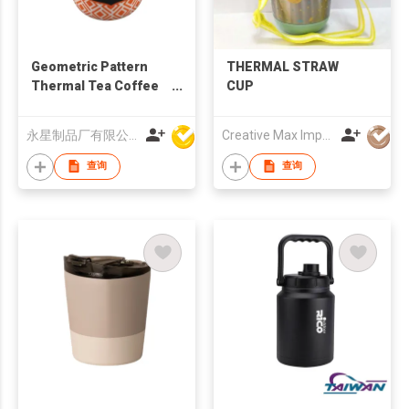
Geometric Pattern
THERMAL STRAW
Thermal Tea Coffee
CUP
Cup with Silicon Lid
永星制品厂有限公司
Creative Max Imports Ltd
查询
查询