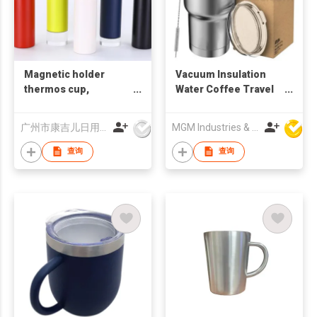
Magnetic holder
Vacuum Insulation
thermos cup,
Water Coffee Travel
promotional gift
Mug
commemorative cup,
广州市康吉儿日用品有限公司
MGM Industries & Company
large capacity
thermos cup,
查询
查询
corporate
customized LOGO gift
cup