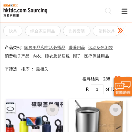
饮具
综合家居用品
饮具套装
塑料饮具
产品类别:
家居用品和生活必需品
喂养用品
运动及休闲袋
消费电子产品
内衣、睡衣及起居服
帽子
医疗保健用品
筛选
排序 ：
最相关
搜寻结果：288
P.
of 12