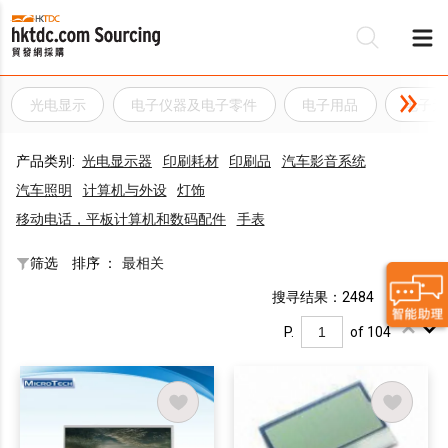
光电显示
电子仪器及电子零件
电子用品
电子元
产品类别:
光电显示器
印刷耗材
印刷品
汽车影音系统
汽车照明
计算机与外设
灯饰
移动电话，平板计算机和数码配件
手表
筛选
排序 ：
最相关
搜寻结果：2484
P.
of 104