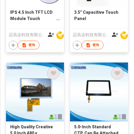
IPS 4.5 Inch TFT LCD
3.5" Capacitive Touch
Module Touch
Panel
Display
迈高达科技有限公司
迈高达科技有限公司
查询
查询
High Quality Creative
5.0-Inch Standard
5.0 Inch 480 x
CTP, Can Be Attached