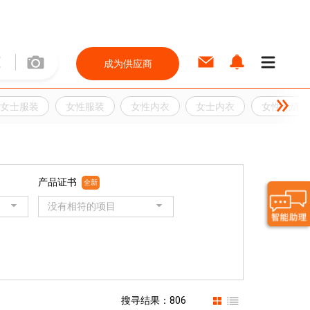
成为供应商
女士服装
女性服装
女性内衣
女士内衣
女性无缝内
产品证书
全新
没有相符的项目
搜寻结果：806