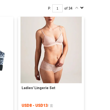
P.
of 34
Ladies' Lingerie Set
USD8 - USD13
/
套