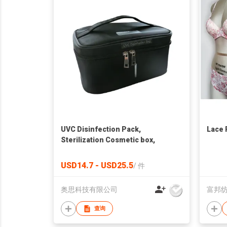
UVC Disinfection Pack,
Lace 
Sterilization Cosmetic box,
USD14.7 - USD25.5
/
件
奥思科技有限公司
富邦
查询