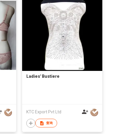
Ladies' Bustiere
KTC Export Pvt Ltd
查询