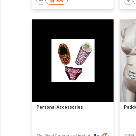
查询
Personal Accessories
Padde
Sky Right Enterprise Limited
富邦