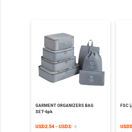
GARMENT ORGANIZERS BAG
FSC
SET-6pk
USD2.54 - USD3
USD0
/
卡