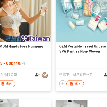
MOM Hands Free Pumping
OEM Portable Travel Underw
SPA Panties Non- Woven
Disposable Panties for Any
Ocassion
5 - USD110
/
件
股份有限公司
泛高卫生制品有限公司
查询
查询