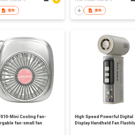
查询
查询
010-Mini Cooling Fan-
High Speed Powerful Digital
rgable fan-small fan
Display Handheld Fan Flashli
Rechargeable 4000mAh Batt