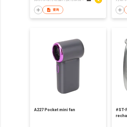
查询
A227 Pocket mini fan
#ST-F
recha