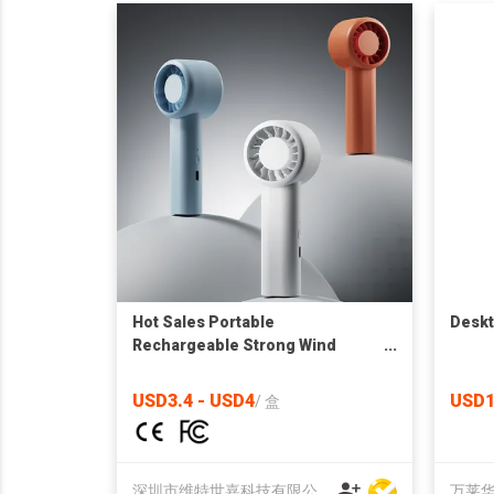
Hot Sales Portable
Deskt
Rechargeable Strong Wind
Handheld Fan Custom Logo
Compact Cooling USB Mini
USD3.4 - USD4
USD1
/
盒
Handy Fan Travel Pocket
深圳市维特世嘉科技有限公司
万莱