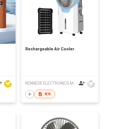
Rechargeable Air Cooler
KENNEDE ELECTRONICS MFG.CO.,LTD.
查询