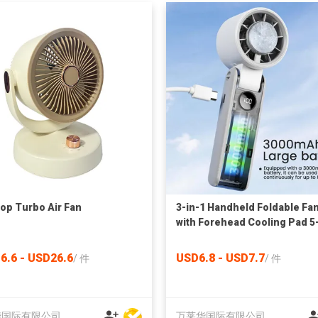
op Turbo Air Fan
3-in-1 Handheld Foldable Fa
with Forehead Cooling Pad 5
Speed Rechargeable USB Fa
for Outdoor & Hotel Use
6.6 - USD26.6
USD6.8 - USD7.7
/
件
/
件
华国际有限公司
万莱华国际有限公司