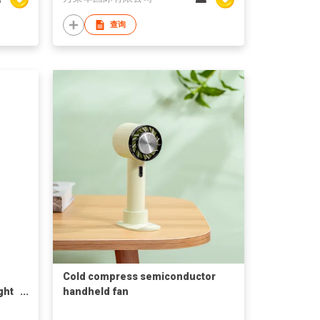
查询
Cold compress semiconductor
ght
handheld fan
ery