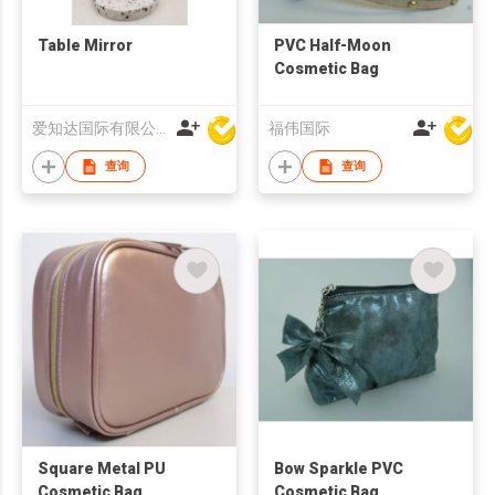
Table Mirror
PVC Half-Moon
Cosmetic Bag
爱知达国际有限公司
福伟国际
查询
查询
Square Metal PU
Bow Sparkle PVC
Cosmetic Bag
Cosmetic Bag