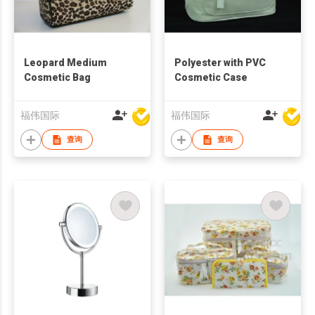
Leopard Medium
Polyester with PVC
Cosmetic Bag
Cosmetic Case
福伟国际
福伟国际
查询
查询