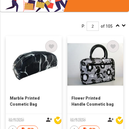
P.
of 105
Marble Printed
Flower Printed
Cosmetic Bag
Handle Cosmetic bag
福伟国际
福伟国际