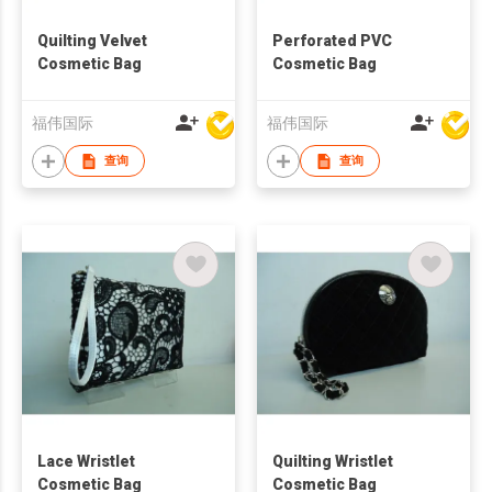
Quilting Velvet
Perforated PVC
Cosmetic Bag
Cosmetic Bag
福伟国际
福伟国际
查询
查询
Lace Wristlet
Quilting Wristlet
Cosmetic Bag
Cosmetic Bag