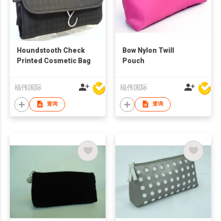
Houndstooth Check
Bow Nylon Twill
Printed Cosmetic Bag
Pouch
福伟国际
福伟国际
查询
查询