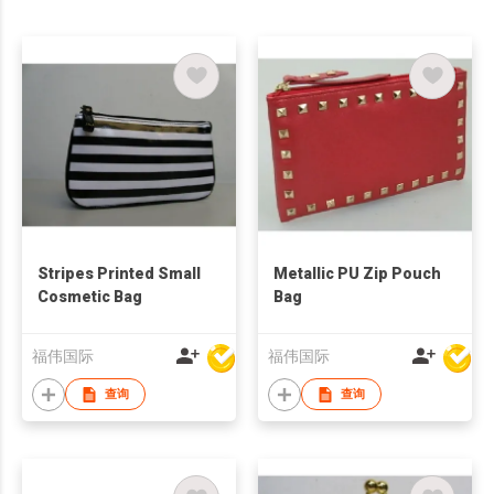
Stripes Printed Small
Metallic PU Zip Pouch
Cosmetic Bag
Bag
福伟国际
福伟国际
查询
查询