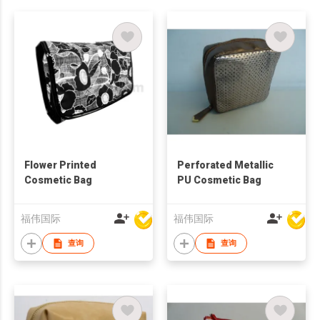
Flower Printed
Perforated Metallic
Cosmetic Bag
PU Cosmetic Bag
福伟国际
福伟国际
查询
查询