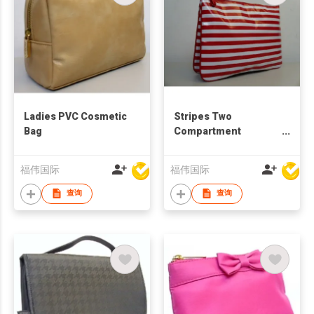
Ladies PVC Cosmetic
Stripes Two
Bag
Compartment
Cosmetic Bag
福伟国际
福伟国际
查询
查询