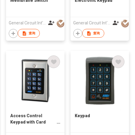
Membrane Switch
Electronic Keypad
General Circuit Int'l Ltd
General Circuit Int'l Ltd
查询
查询
Access Control
Keypad
Keypad with Card
Reader