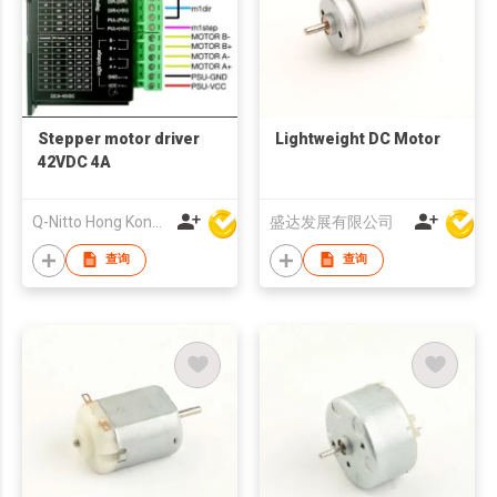
Stepper motor driver
Lightweight DC Motor
42VDC 4A
Q-Nitto Hong Kong Limited
盛达发展有限公司
查询
查询