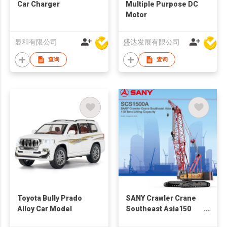
Car Charger
Multiple Purpose DC
Motor
显和有限公司
盛达发展有限公司
查询
查询
Toyota Bully Prado
SANY Crawler Crane
Alloy Car Model
Southeast Asia150
Tons Lifting Capacity