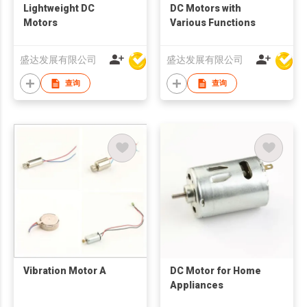
Lightweight DC
DC Motors with
Motors
Various Functions
盛达发展有限公司
盛达发展有限公司
查询
查询
Vibration Motor A
DC Motor for Home
Appliances