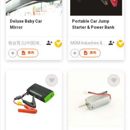
Deluxe Baby Car
Portable Car Jump
Mirror
Starter & Power Bank
联合育儿(中国)有限公司
MGM Industries & Company
查询
查询