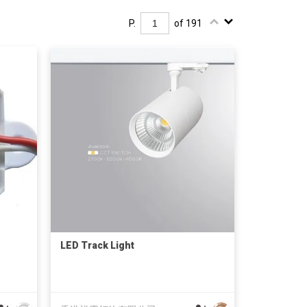
P.
of 191
LED Track Light