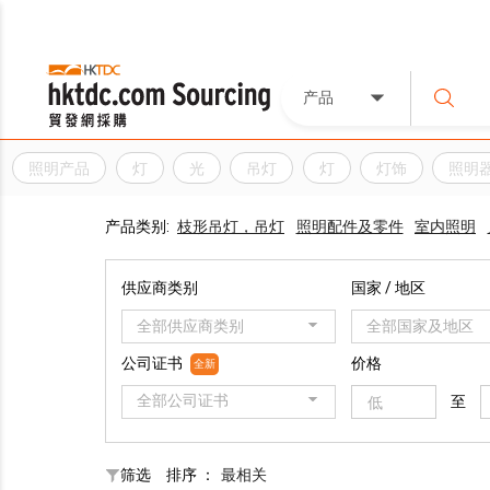
产品
照明产品
灯
光
吊灯
灯
灯饰
照明
产品类别:
枝形吊灯，吊灯
照明配件及零件
室内照明
供应商类别
国家 / 地区
全部供应商类别
全部国家及地区
公司证书
价格
全新
全部公司证书
至
筛选
排序 ：
最相关