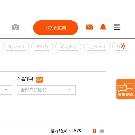
成为供应商
现代吊灯
图画灯
玻璃吊灯
照明吊灯
LED灯
产品证书
全新
全部产品证书
搜寻结果：4578