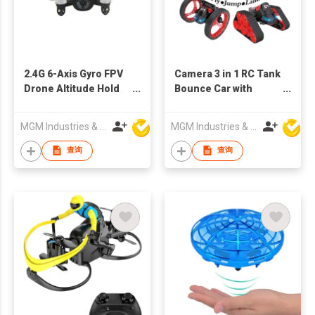
2.4G 6-Axis Gyro FPV
Camera 3 in 1 RC Tank
Drone Altitude Hold
Bounce Car with
Portable Aircraft
Quadcopter Drones
MGM Industries & Company
MGM Industries & Company
查询
查询