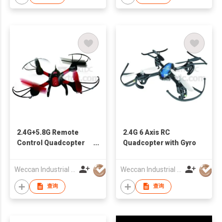
2.4G+5.8G Remote
2.4G 6 Axis RC
Control Quadcopter
Quadcopter with Gyro
With 0.3mp Camera
Weccan Industrial Limited
Weccan Industrial Limited
查询
查询