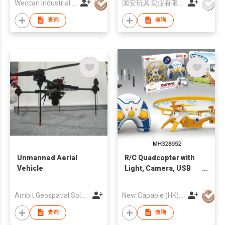
Weccan Industrial Limited
国安玩具实业有限公司
查询
查询
Unmanned Aerial
R/C Quadcopter with
Vehicle
Light, Camera, USB
Charging (2 Color)
Ambit Geospatial Solution Limited
New Capable (HK) Ind Ltd
查询
查询