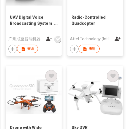
UAV Digital Voice
Radio-Controlled
Broadcasting System
Quadcopter
Drone
广州成至智能机器科技有限公司
Attel Technology (Int'l) Limited
查询
查询
Drone with Wide
Sky DVR