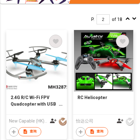
P.
of 18
2.4G R/C Wi-Fi FPV
RC Helicopter
Quadcopter with USB
Charger
New Capable (HK) Ind Ltd
怡达公司
查询
查询