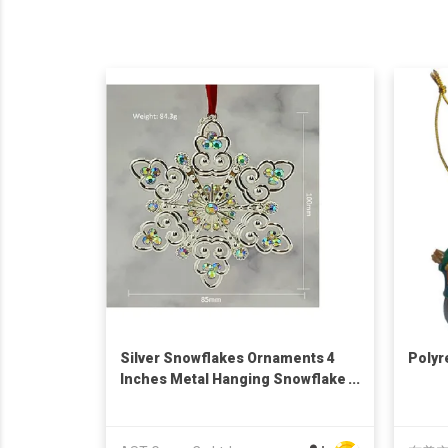
Silver Snowflakes Ornaments 4
Polyr
Inches Metal Hanging Snowflake
with Crystal Christmas Ornament
for Christmas Tree Decorations
Crafts