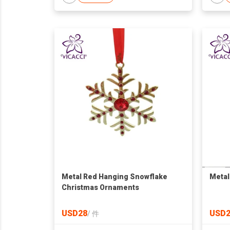
Metal Red Hanging Snowflake
Metal
Christmas Ornaments
USD28
USD2
/
件