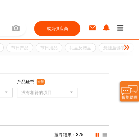
成为供应商
节日产品
节日用品
礼品及赠品
悬挂圣诞装饰
产品证书
全新
没有相符的项目
搜寻结果：375