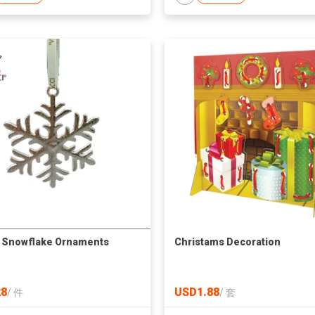
 Snowflake Ornaments
Christams Decoration
8
USD1.88
/
件
/
套