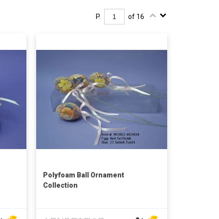
P.
of 16
Polyfoam Ball Ornament
Collection