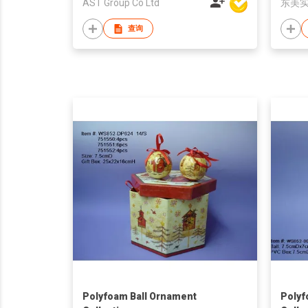
AST Group Co Ltd
东美
查询
Polyfoam Ball Ornament
Polyf