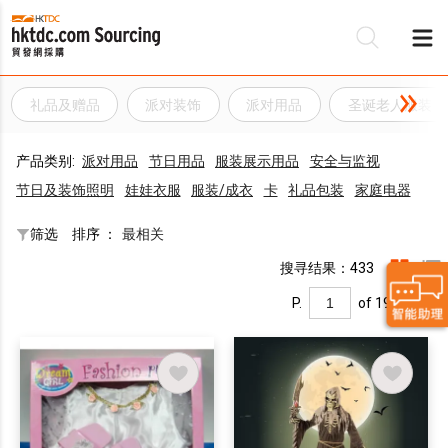
礼品及赠品
派对装饰
派对用品
圣诞老人服装
产品类别:
派对用品
节日用品
服装展示用品
安全与监视
节日及装饰照明
娃娃衣服
服装/成衣
卡
礼品包装
家庭电器
筛选
排序 ：
最相关
搜寻结果：433
P.
of 19