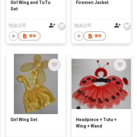
Girl Wing and TuTu
Firemen Jacket
Set
怡达公司
怡达公司
查询
查询
Girl Wing Set
Headpiece + Tutu +
Wing + Wand