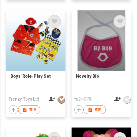
Boys' Role-Play Set
Novelty Bib
Frenzy Toys Ltd
怡达公司
查询
查询