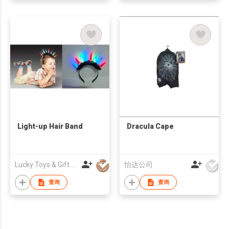
Light-up Hair Band
Dracula Cape
Lucky Toys & Gift (HK) Co.,LIMITED
怡达公司
查询
查询