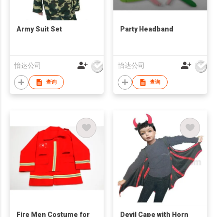
Army Suit Set
Party Headband
怡达公司
怡达公司
查询
查询
Fire Men Costume for
Devil Cape with Horn