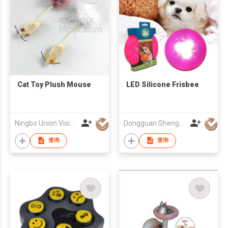
Cat Toy Plush Mouse
LED Silicone Frisbee
Ningbo Union Vision Imp & Exp Company Limited
Dongguan Shenghong Webbing Tech Co., Ltd.
查询
查询