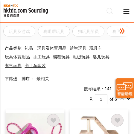
玩具及游戏
狗咀嚼玩具
狗玩具船员
狗飞盘
产品类别:
礼品，玩具及体育用品
益智玩具
玩具车
玩具体育用品
手工玩具
编程玩具
毛绒玩具
婴儿玩具
充气玩具
卡丁车套装
筛选
排序 ：
最相关
搜寻结果：141
P.
of 6