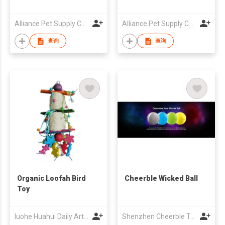
Alliance Pet Supply Co Ltd
Alliance Pet Supply Co Ltd
查询
查询
Organic Loofah Bird
Cheerble Wicked Ball
Toy
luohe Huahui Daily Articles Co.,Ltd
Shenzhen Cheerble Technology Co., Ltd.