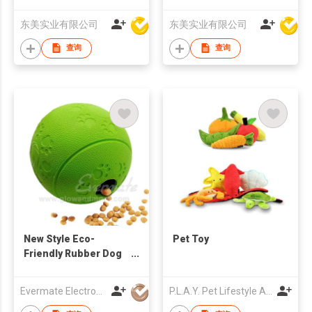
东美实业有限公司
东美实业有限公司
查询
查询
New Style Eco-
Pet Toy
Friendly Rubber Dog
Treat Ball
Evermate Electronic Technology Co., Ltd.
P.L.A.Y. Pet Lifestyle And You, Inc