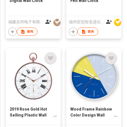
Digital Wall Clock
Felt Wall Clock
福建吉邦电子有限公司
福州宏冠智圣进出口有限公司
查询
查询
2019 Rose Gold Hot
Wood Frame Rainbow
Selling Plastic Wall
Color Design Wall
Clock with Pothook
Clock