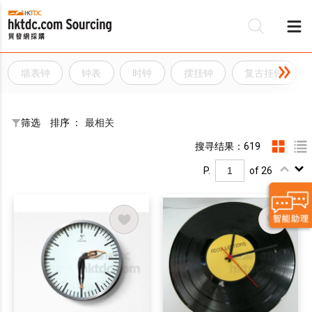
墙表钟
钟表
时钟
摆挂钟
复古挂钟
筛选
排序 ：
最相关
搜寻结果：619
P.
of 26