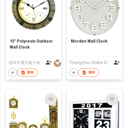
15" Polyresin Outdoor
Morden Wall Clock
Wall Clock
漳州市通元电子有限公司
Zhangzhou Shilihe Electronic Co., Ltd
查询
查询