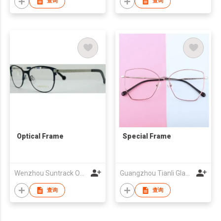
查询
查询
Optical Frame
Special Frame
Wenzhou Suntrack Optical Co., Limited
Guangzhou Tianli Glasses Co.Ltd
查询
查询