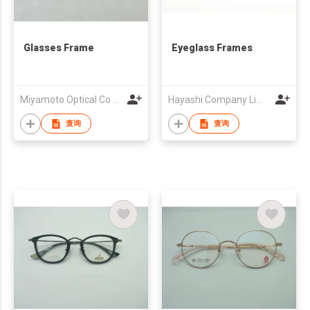
Glasses Frame
Eyeglass Frames
Miyamoto Optical Co Ltd
Hayashi Company Limited
查询
查询