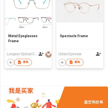
Metal Eyeglasses
Spectacle Frame
Frame
Longeen Optical Co. Ltd
Urban Eyewear
查询
查询
递交询价单