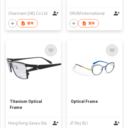
Charmant (HK) Co Ltd
ORUM International
查询
查询
Titanium Optical
Optical Frame
Frame
Hong Kong Gaoyu Glasses Optical Co., Ltd.
JF Rey BLI