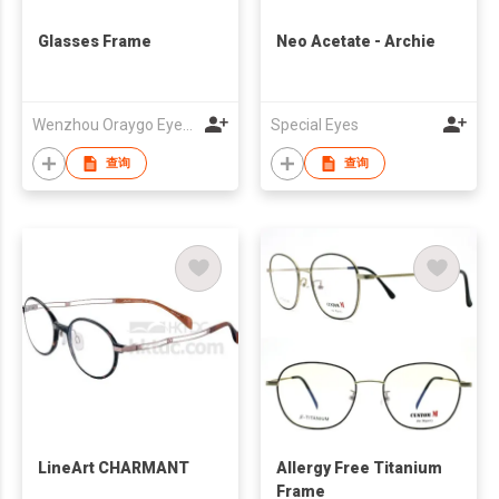
Glasses Frame
Neo Acetate - Archie
Wenzhou Oraygo Eyewear Co.Ltd
Special Eyes
查询
查询
LineArt CHARMANT
Allergy Free Titanium
Frame