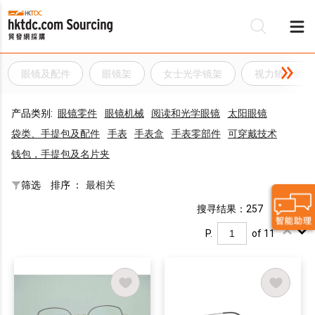
眼镜及配件
眼镜架
女士光学镜架
视力矫正眼镜
产品类别:
眼镜零件
眼镜机械
阅读和光学眼镜
太阳眼镜
袋类、手提包及配件
手表
手表盒
手表零部件
可穿戴技术
钱包，手提包及名片夹
筛选
排序 ：
最相关
搜寻结果：257
P.
of 11