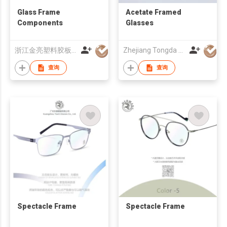
Glass Frame
Acetate Framed
Components
Glasses
浙江金亮塑料胶板有限公司
Zhejiang Tongda Optical Co.,Ltd.
查询
查询
Spectacle Frame
Spectacle Frame