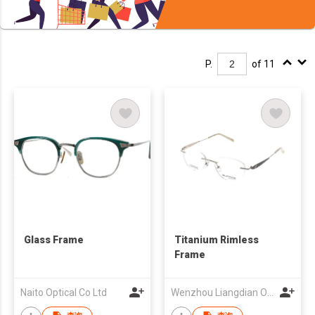
P.
of 11
Glass Frame
Titanium Rimless
Frame
Naito Optical Co Ltd
Wenzhou Liangdian Optical Co., Ltd.