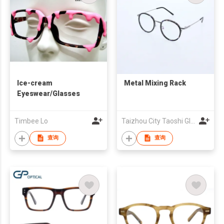
Ice-cream
Metal Mixing Rack
Eyeswear/Glasses
Timbee Lo
Taizhou City Taoshi Glasses Co Ltd
查询
查询