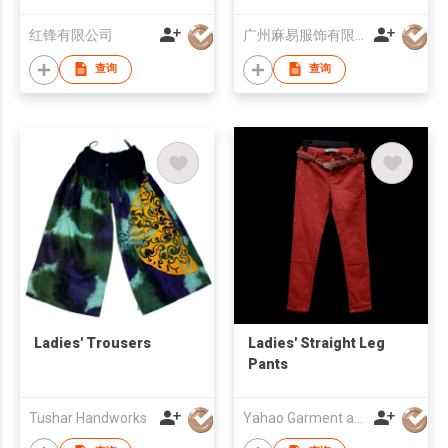
Cotton Pants
红锋有限公司
广州麻易服饰有限公司
查询
查询
Ladies' Trousers
Ladies' Straight Leg
Pants
Tushar Handworks
Yahao Garment and Textile Co., Ltd.