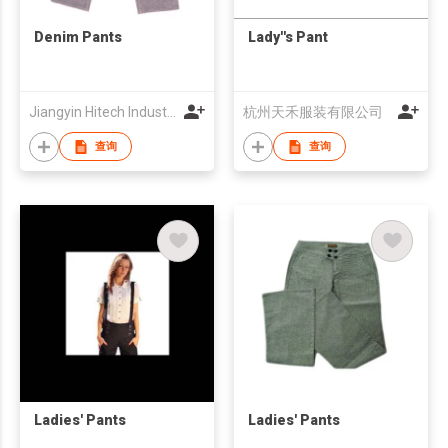
Denim Pants
Lady''s Pant
Jiangyin Hitech Industry Co.,Ltd
杭州天禾服装有限公司
查询
查询
Ladies' Pants
Ladies' Pants