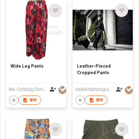
Wide Leg Pants
Leather-Pieced
Cropped Pants
Ms. Clothing Company
visiblefashiongroup
查询
查询