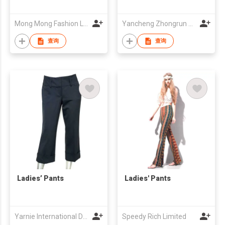
Mong Mong Fashion Limited
Yancheng Zhongrun Textile Co., Ltd
查询
查询
Ladies’ Pants
Ladies' Pants
Yarnie International Design Center Co Ltd
Speedy Rich Limited