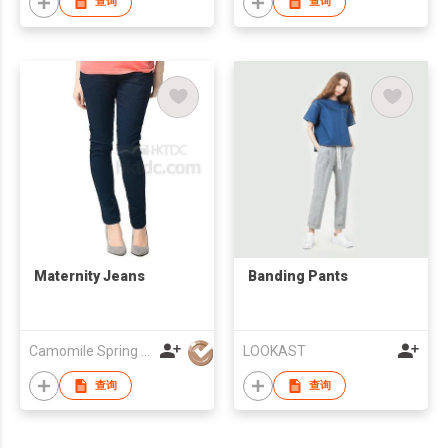
查询
查询
Maternity Jeans
Banding Pants
Camomile Spring Pte Ltd
LOOKAST
查询
查询