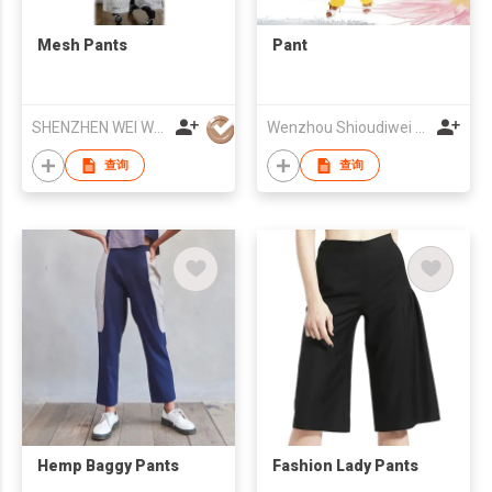
Mesh Pants
Pant
SHENZHEN WEI WEI APPAREL CO.,LTD
Wenzhou Shioudiwei Garment Co., LTD
查询
查询
Hemp Baggy Pants
Fashion Lady Pants