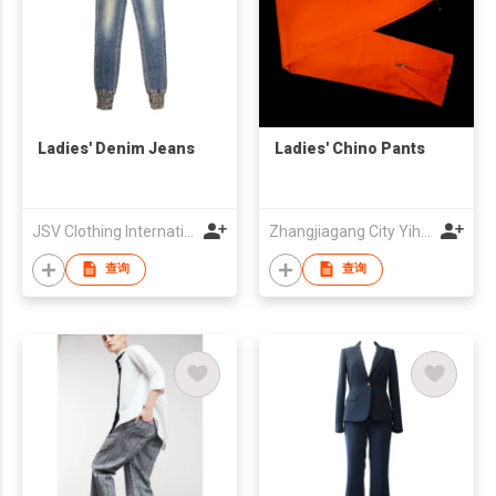
Ladies' Denim Jeans
Ladies' Chino Pants
JSV Clothing International Limited
Zhangjiagang City Yihua Import & Export Trade Co., Ltd
查询
查询