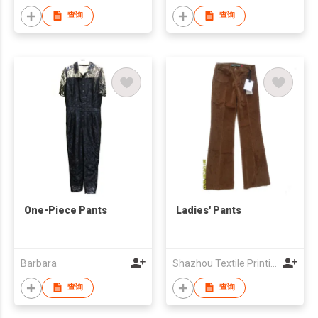
查询
查询
One-Piece Pants
Ladies' Pants
Barbara
Shazhou Textile Printing and Dyeing Imp & Exp Co Ltd
查询
查询