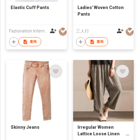
Elastic Cuff Pants
Ladies' Woven Cotton
Pants
Fazionation International Limited
三人行
查询
查询
Skinny Jeans
Irregular Women
Lattice Loose Linen