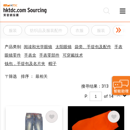
服装
纺织品及服装配件
衣服
服装
女装
产品类别:
阅读和光学眼镜
太阳眼镜
袋类、手提包及配件
手表
眼镜零件
手表盒
手表零部件
可穿戴技术
钱包，手提包及名片夹
帽子
筛选
排序 ：
最相关
搜寻结果：313
P.
of 14