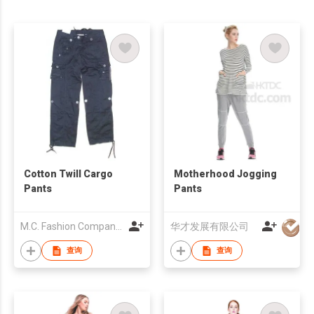
Cotton Twill Cargo
Motherhood Jogging
Pants
Pants
M.C. Fashion Company Limited
华才发展有限公司
查询
查询