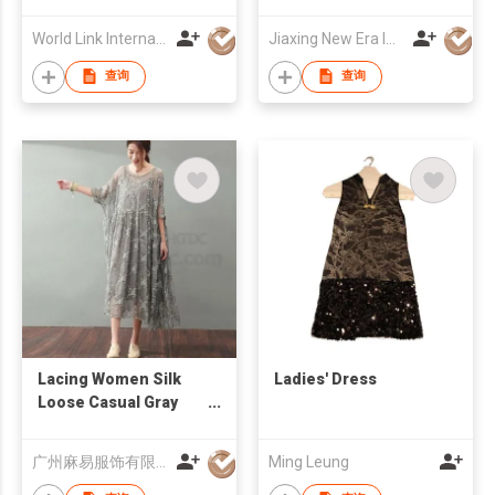
World Link International Corp.
Jiaxing New Era Import & Export Co., Ltd
查询
查询
Lacing Women Silk
Ladies' Dress
Loose Casual Gray
Dress
广州麻易服饰有限公司
Ming Leung