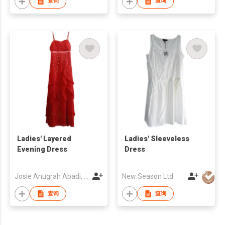
查询
查询
Ladies' Layered
Ladies' Sleeveless
Evening Dress
Dress
Josie Anugrah Abadi, CV
New Season Ltd
查询
查询