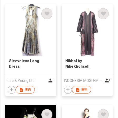
Sleeveless Long
Nikhol by
Dress
NikeKholisoh
Lee & Yeung Ltd
INDONESIA MOSLEM FASHIONPRENEUR
查询
查询