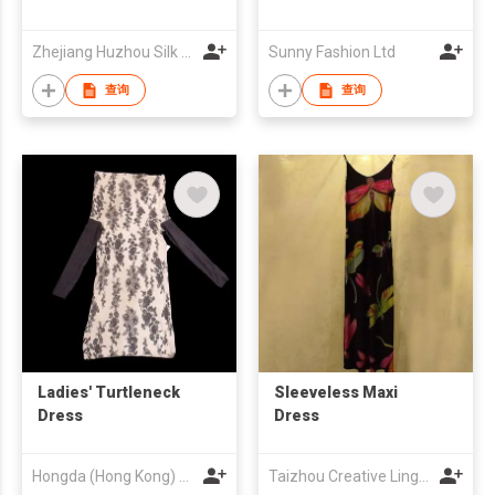
Zhejiang Huzhou Silk Group Imp. & Exp. Co., Ltd.
Sunny Fashion Ltd
查询
查询
Ladies' Turtleneck
Sleeveless Maxi
Dress
Dress
Hongda (Hong Kong) Garment Company Limited
Taizhou Creative Lingerie Corp Ltd