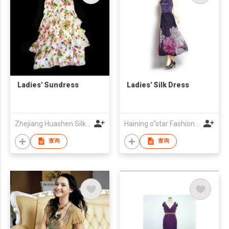
Ladies' Sundress
Ladies' Silk Dress
Zhejiang Huashen Silk Imp. & Exp. Co., Ltd
Haining o"star Fashion Co., LTD
查询
查询