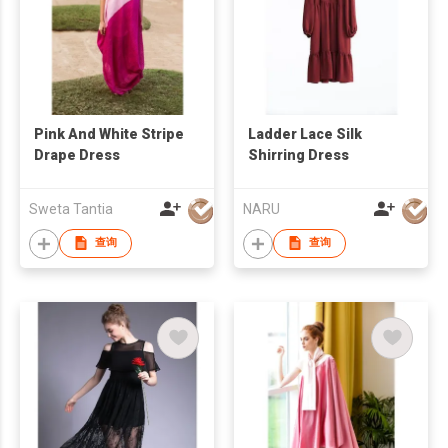
Pink And White Stripe
Ladder Lace Silk
Drape Dress
Shirring Dress
Sweta Tantia
NARU
查询
查询