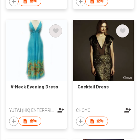
查询
查询
V-Neck Evening Dress
Cocktail Dress
YUTAI (HK) ENTERPRISES CO., LTD
CHOYO
查询
查询