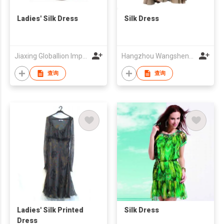
Ladies' Silk Dress
Silk Dress
Jiaxing Globallion Import & Export Co Ltd
Hangzhou Wangsheng Garments Co., Ltd.
查询
查询
Ladies' Silk Printed
Silk Dress
Dress