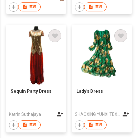
查询
查询
Sequin Party Dress
Lady's Dress
Katrin Suthajaya
SHAOXING YUNXI TEXTILE CLOTHING CO.,LTD
查询
查询