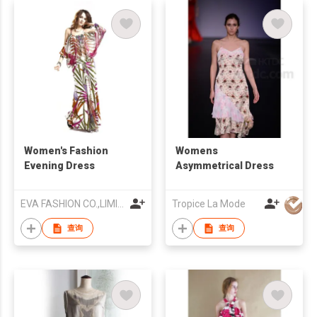
Women's Fashion
Womens
Evening Dress
Asymmetrical Dress
EVA FASHION CO.,LIMITED
Tropice La Mode
查询
查询