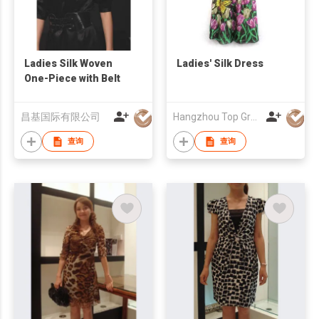
Ladies Silk Woven
Ladies' Silk Dress
One-Piece with Belt
昌基国际有限公司
Hangzhou Top Grand Fashion Co Ltd
查询
查询