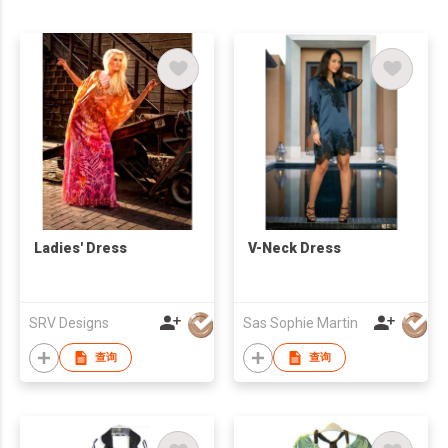
Ladies' Dress
V-Neck Dress
SRV Designs
Sas Sophie Martin
查询
查询