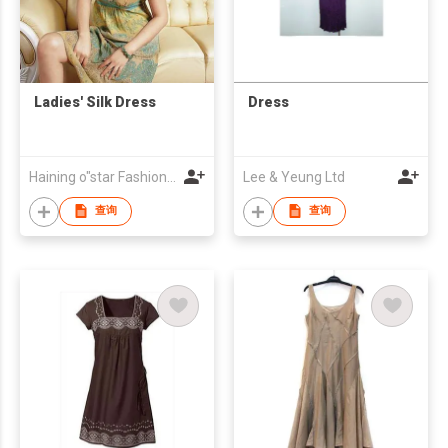
Ladies' Silk Dress
Dress
Haining o"star Fashion Co., LTD
Lee & Yeung Ltd
查询
查询