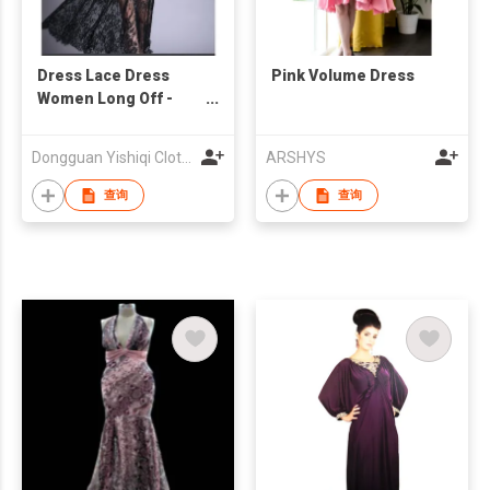
Dress Lace Dress
Pink Volume Dress
Women Long Off -
Shoulder Frock
Dongguan Yishiqi Clothing Co.,Ltd
ARSHYS
查询
查询