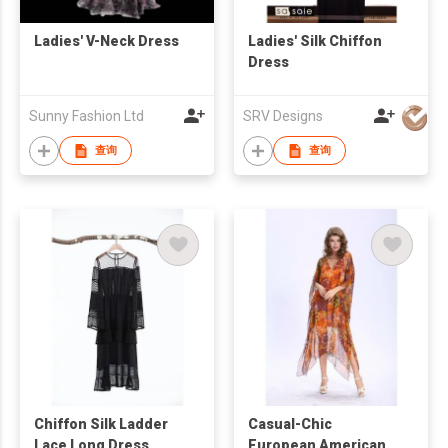
Ladies' V-Neck Dress
Ladies' Silk Chiffon
Dress
Sunny Fashion Ltd
SRV Designs
查询
查询
Chiffon Silk Ladder
Casual-Chic
Lace Long Dress
European American