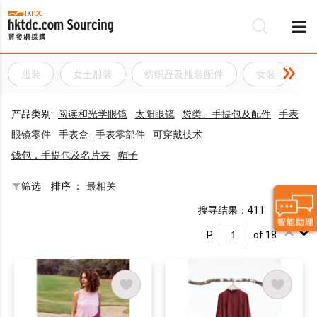
服装
女士服装
纺织品及服装配件
女装
产品类别:
阅读和光学眼镜
太阳眼镜
袋类、手提包及配件
手表
眼镜零件
手表盒
手表零部件
可穿戴技术
钱包，手提包及名片夹
帽子
筛选
排序 ：
最相关
搜寻结果：411
P.
of 18