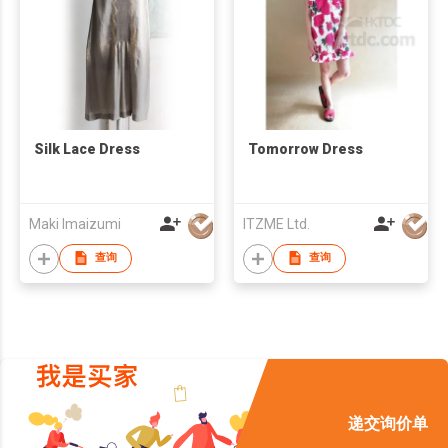
Silk Lace Dress
Tomorrow Dress
Maki Imaizumi
ITZME Ltd.
查询
查询
递交询价单