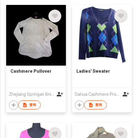
Cashmere Pullover
Ladies' Sweater
Zhejiang Springair Knitting Co., Ltd.
Dahua Cashmere Products Co Ltd
查询
查询