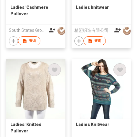
Ladies' Cashmere
Ladies knitwear
Pullover
South States Group ( Holdings) Limited
精盟织造有限公司
查询
查询
Ladies' Knitted
Ladies Knitwear
Pullover