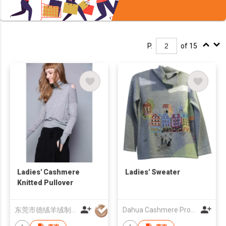
P.
of 15
Ladies' Cashmere
Ladies' Sweater
Knitted Pullover
东莞市德绒羊绒制品有限公司
Dahua Cashmere Products Co Ltd