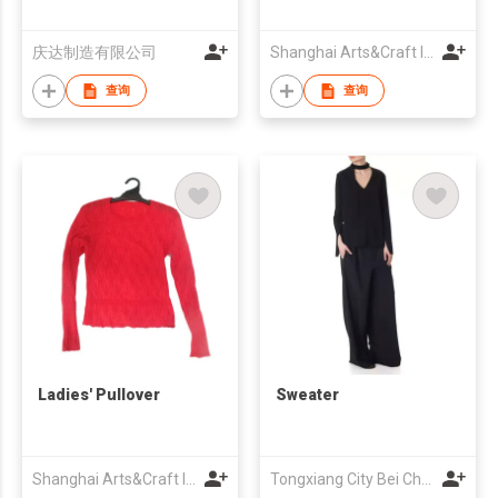
庆达制造有限公司
Shanghai Arts&Craft Imp&Exp Co., Ltd
查询
查询
Ladies' Pullover
Sweater
Shanghai Arts&Craft Imp&Exp Co., Ltd
Tongxiang City Bei Chen Clothing Co.,Ltd