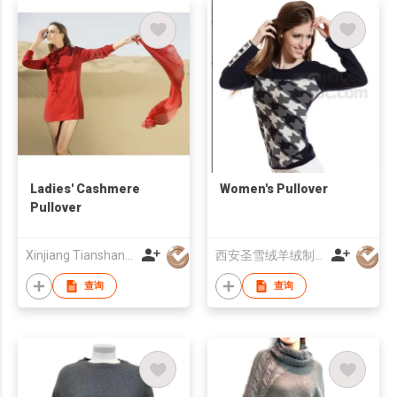
Ladies' Cashmere
Women's Pullover
Pullover
Xinjiang Tianshan Wool Tex Stock Co., Ltd.
西安圣雪绒羊绒制品有限公司
查询
查询