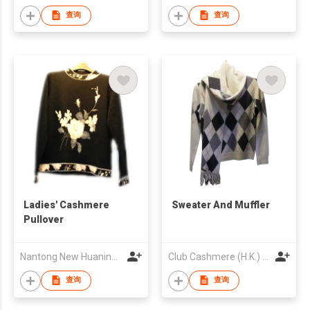
查询
查询
Ladies' Cashmere
Sweater And Muffler
Pullover
Nantong New Huaning Handicraft Garments Co., Ltd.
Club Cashmere (H.K.) Co
查询
查询