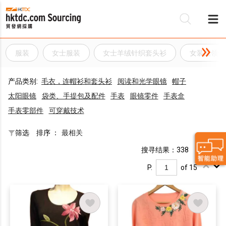
服装
女士服装
女士羊绒针织套头衫
女装圆领套
产品类别:
毛衣，连帽衫和套头衫
阅读和光学眼镜
帽子
太阳眼镜
袋类、手提包及配件
手表
眼镜零件
手表盒
手表零部件
可穿戴技术
筛选
排序 ：
最相关
搜寻结果：338
P.
of 15