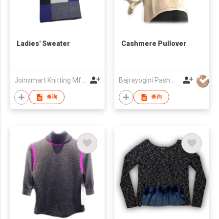
Ladies' Sweater
Cashmere Pullover
Joinsmart Knitting Mfy Ltd
Bajrayogini Pashmina Pvt. Ltd.
查询
查询