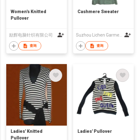
Women's Knitted
Cashmere Sweater
Pullover
励辉电脑针织有限公司
Suzhou Lichen Garments Co., Ltd.
查询
查询
Ladies' Knitted
Ladies' Pullover
Pullover