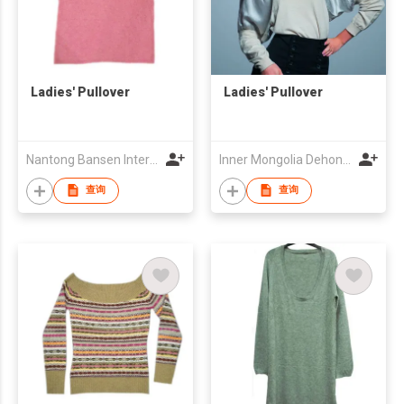
Ladies' Pullover
Ladies' Pullover
Nantong Bansen International Trade Co.,Ltd
Inner Mongolia Dehong Fashion Co., Ltd.
查询
查询