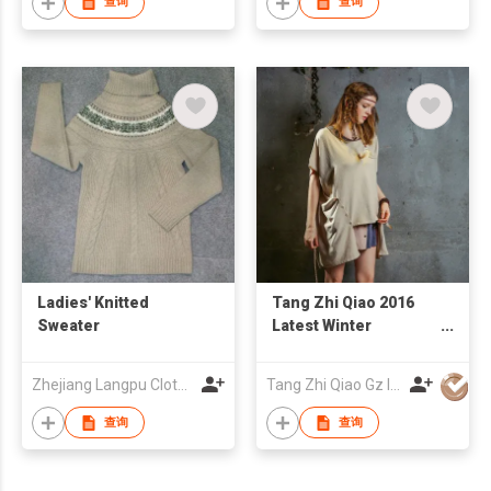
查询
查询
Ladies' Knitted
Tang Zhi Qiao 2016
Sweater
Latest Winter
Knitwear
Zhejiang Langpu Clothing Co., Ltd
Tang Zhi Qiao Gz Import & Export Trading Co., Ltd
查询
查询