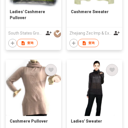
Ladies' Cashmere
Cashmere Sweater
Pullover
South States Group ( Holdings) Limited
Zhejiang Zec Imp & Exp Co., Ltd.
查询
查询
Cashmere Pullover
Ladies' Sweater