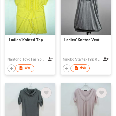
Ladies' Knitted Top
Ladies' Knitted Vest
Nantong Toyo Fashion Co Ltd
Ningbo Startex Imp & Exp Co., Ltd.
查询
查询