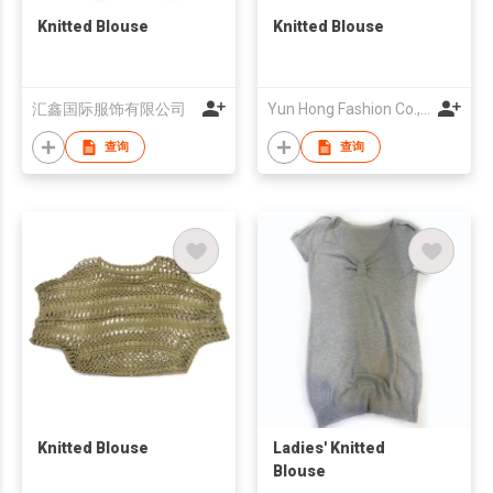
Knitted Blouse
Knitted Blouse
汇鑫国际服饰有限公司
Yun Hong Fashion Co.,Ltd
查询
查询
Knitted Blouse
Ladies' Knitted
Blouse