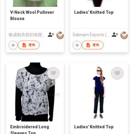
V-Neck Wool Pullover
Ladies' Knitted Top
Blouse
银成制衣纺织有限公司
Sabnam Exports (P) Ltd
查询
查询
Embroidered Long
Ladies' Knitted Top
Sleeves Top