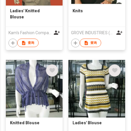
Ladies' Knitted
Knits
Blouse
Kam's Fashion Company Ltd.
GROVE INDUSTRIES (FE) LTD
查询
查询
Knitted Blouse
Ladies' Blouse