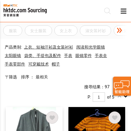
服装
女士服装
女上衣
淑女装衬衫
淑女
产品类别:
上衣、短袖汗衫及女装衬衫
阅读和光学眼镜
太阳眼镜
袋类、手提包及配件
手表
眼镜零件
手表盒
手表零部件
可穿戴技术
帽子
筛选
排序 ：
最相关
搜寻结果：97
P.
of 5