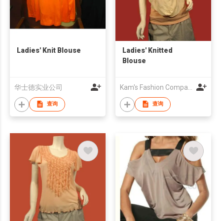
Ladies' Knit Blouse
Ladies' Knitted
Blouse
华士德实业公司
Kam's Fashion Company Ltd.
查询
查询