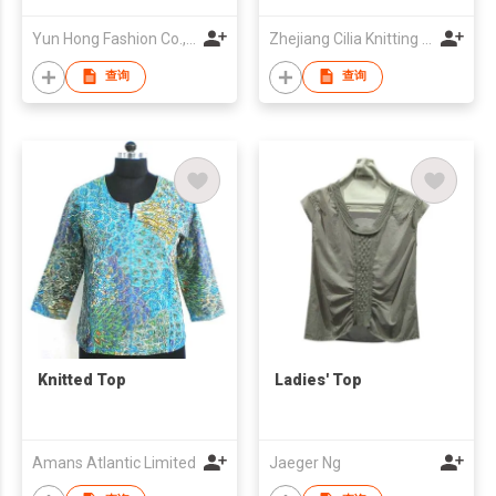
Yun Hong Fashion Co.,Ltd
Zhejiang Cilia Knitting Co Ltd
查询
查询
Knitted Top
Ladies' Top
Amans Atlantic Limited
Jaeger Ng