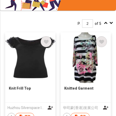
P.
of 5
Knit Frill Top
Knitted Garment
Huzhou Silverspace Imp&Exp Co.,Ltd
华司蒙(香港)发展公司