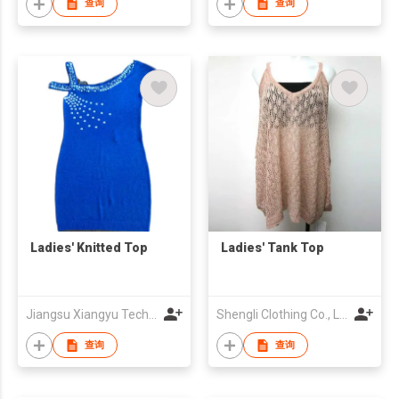
查询
查询
Ladies' Knitted Top
Ladies' Tank Top
Jiangsu Xiangyu Technological Weave Co.,Ltd.
Shengli Clothing Co., Ltd.
查询
查询