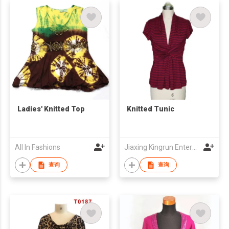
Ladies' Knitted Top
Knitted Tunic
All In Fashions
Jiaxing Kingrun Enterprise Co., Ltd
查询
查询