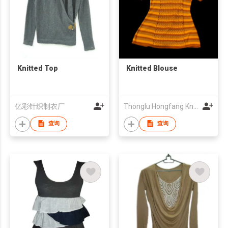
Knitted Top
Knitted Blouse
亿彩针织制衣厂
Thonglu Hongfang Knitting Co., Ltd
查询
查询