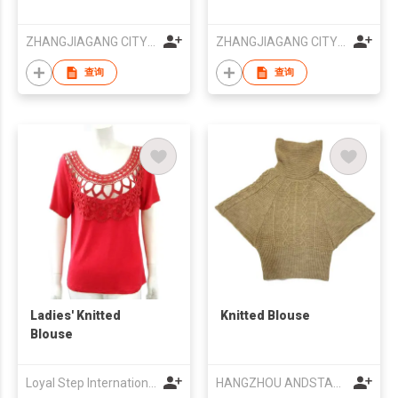
ZHANGJIAGANG CITY HUALIN IMPORT & EXOPRT LTD
ZHANGJIAGANG CITY HUALIN IMPORT & EXOPRT LTD
查询
查询
Ladies' Knitted
Knitted Blouse
Blouse
Loyal Step International Limited
HANGZHOU ANDSTAR KNITWEAR I/E CO., LTD