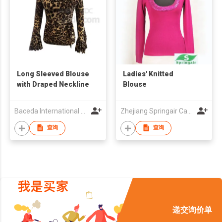
Long Sleeved Blouse
Ladies' Knitted
with Draped Neckline
Blouse
Baceda International Co.,Ltd.
Zhejiang Springair Cashmere Co., Ltd
查询
查询
递交询价单