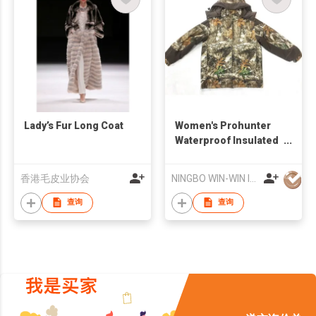
Lady’s Fur Long Coat
Women's Prohunter
Waterproof Insulated
Parka
香港毛皮业协会
NINGBO WIN-WIN IMP & EXP CO.,LTD
查询
查询