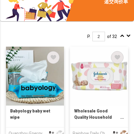
递交询价单
P.
of 32
Babyology baby wet
Wholesale Good
wipe
Quality Household
Baby's Wet Wipes
Quanzhou Energy Babycare Co.,Ltd
Rainbow Daily Chemical Co., Ltd