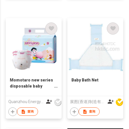
Momotaro new series
Baby Bath Net
disposable baby
diaper & pants
Quanzhou Energy Babycare Co.,Ltd
展图(香港)制造有限公司
查询
查询