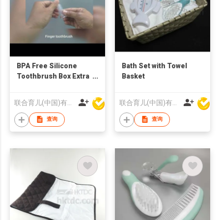
BPA Free Silicone
Bath Set with Towel
Toothbrush Box Extra
Basket
Soft Baby Silicone
Fingertip Toothbrush
联合育儿(中国)有限公司
联合育儿(中国)有限公司
With Case Set
查询
查询