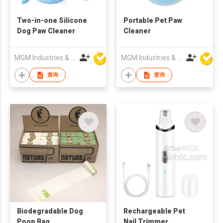
Two-in-one Silicone
Portable Pet Paw
Dog Paw Cleaner
Cleaner
MGM Industries & Company
MGM Industries & Company
查询
查询
Biodegradable Dog
Rechargeable Pet
Poop Bag
Nail Trimmer