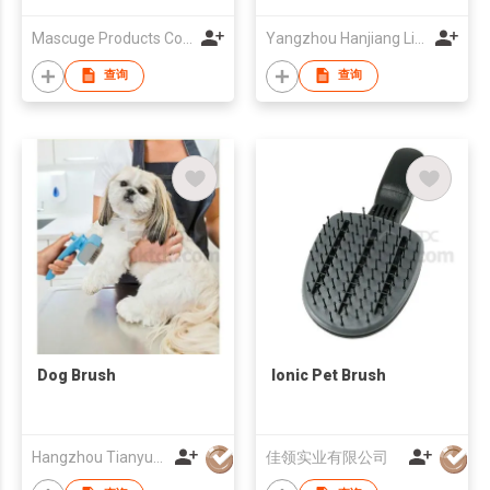
Mascuge Products Co Ltd
Yangzhou Hanjiang Lida Pet Products Factory
查询
查询
Dog Brush
Ionic Pet Brush
Hangzhou Tianyuan Pet Products Co., Ltd.
佳领实业有限公司