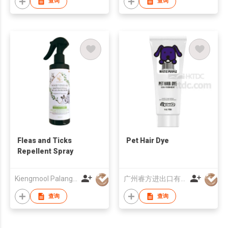
查询
查询
Fleas and Ticks
Pet Hair Dye
Repellent Spray
Kiengmool Palangngan Yangyuen (Thailand) Co Ltd
广州睿方进出口有限公司
查询
查询