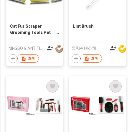
Cat Fur Scraper
Lint Brush
Grooming Tools Pet
Deshedding Slicker
Trimming Pet Hair
NINGBO GIANT TIGER CO., LTD.
显和有限公司
Removal Comb Brush
查询
查询