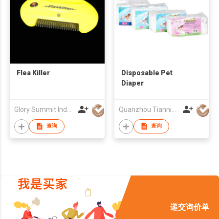
Flea Killer
Disposable Pet
Diaper
Glory Summit Industries Ltd
Quanzhou Tianning Trading Co., Ltd.
查询
查询
递交询价单