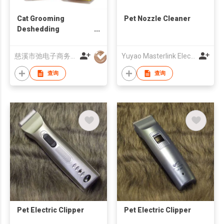
Cat Grooming
Pet Nozzle Cleaner
Deshedding
Shedding Tool Pet
Brush Hair Comb Pets
慈溪市弛电子商务有限公司
Yuyao Masterlink Electrical Appliance Co., Ltd.
Cats
查询
查询
Pet Electric Clipper
Pet Electric Clipper