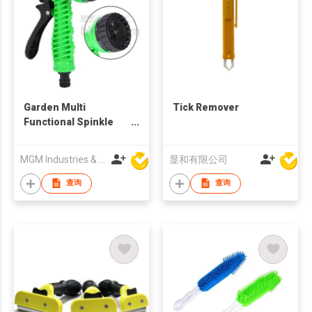
Garden Multi
Tick Remover
Functional Spinkle
Gardening Bathing 7-
Pattern Revolver
MGM Industries & Company
显和有限公司
Spray Nozzle
查询
查询