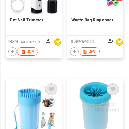
Pet Nail Trimmer
Waste Bag Dispenser
MGM Industries & Company
显和有限公司
查询
查询