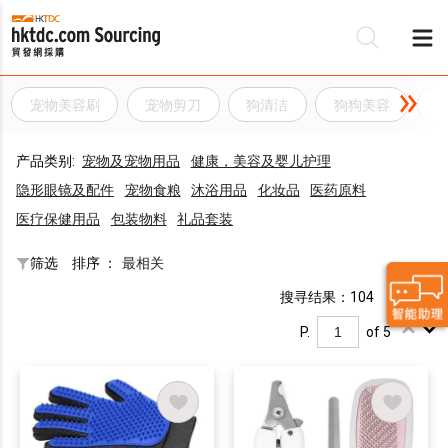
宠物美容刷
宠物剪刀
狗清洁
狗狗美容
产品类别:
宠物及宠物用品
健康，美容及婴儿护理
隐形眼镜及配件
宠物食粮
沐浴用品
化妆品
医药原料
医疗保健用品
包装物料
礼品套装
筛选
排序 ：
最相关
搜寻结果：104
P.
of 5