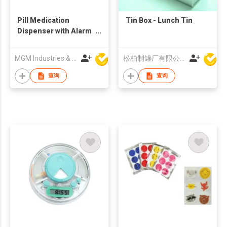
Pill Medication
Tin Box - Lunch Tin
Dispenser with Alarm
Reminders
MGM Industries & Company
松柏制罐厂有限公司
查询
查询