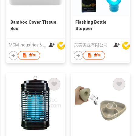
Bamboo Cover Tissue
Flashing Bottle
Box
Stopper
MGM Industries & Company
东美实业有限公司
查询
查询