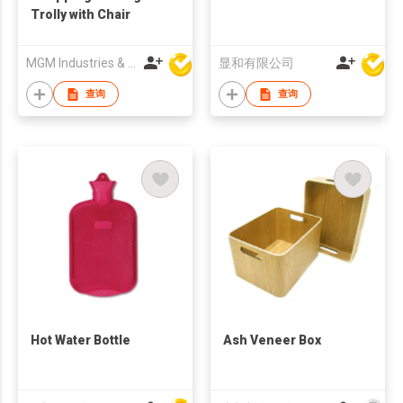
Trolly with Chair
MGM Industries & Company
显和有限公司
查询
查询
Hot Water Bottle
Ash Veneer Box