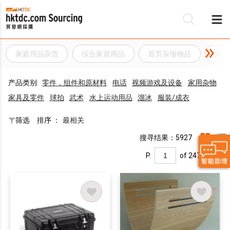
家庭用品杂货
综合家居用品
首页杂项物品
家用
产品类别:
零件，组件和原材料
电话
视频游戏及设备
家用杂物
家具及零件
球拍
武术
水上运动用品
溜冰
服装/成衣
筛选
排序 ：
最相关
搜寻结果：5927
P.
of 247