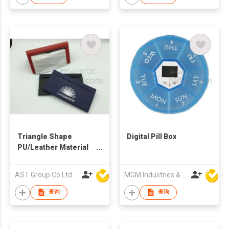
Triangle Shape
Digital Pill Box
PU/Leather Material
Tissue Box Cover
AST Group Co Ltd
MGM Industries & Company
查询
查询