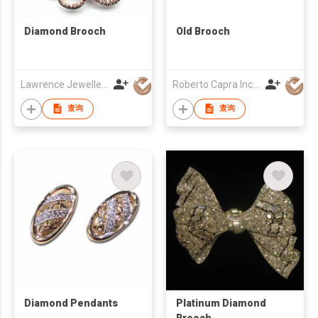
Diamond Brooch
Old Brooch
Lawrence Jewellery Company Ltd
Roberto Capra Inc Estate Jewellery
查询
查询
Diamond Pendants
Platinum Diamond
Brooch