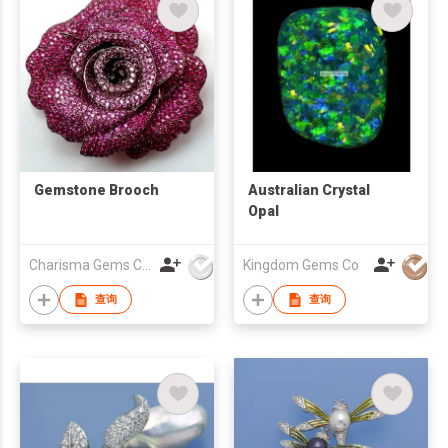
Gemstone Brooch
Australian Crystal
Opal
Charisma Gems Co Ltd
Kingdom Gems Co
查询
查询