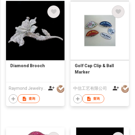
Diamond Brooch
Golf Cap Clip & Ball
Marker
Raymond Jewelry Ltd
中信工艺有限公司
查询
查询