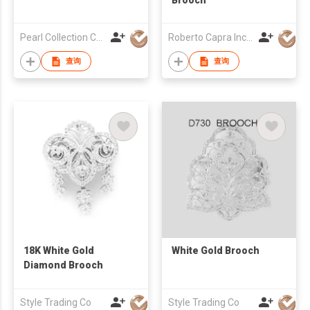
Pearl Collection Co Ltd
Roberto Capra Inc Estate Jewellery
查询
查询
18K White Gold
White Gold Brooch
Diamond Brooch
Style Trading Co
Style Trading Co