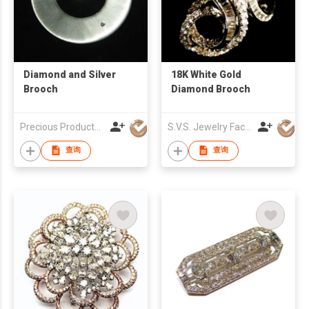
Diamond and Silver
18K White Gold
Brooch
Diamond Brooch
Precious Products Jewelry Co Ltd
S.V.S. Jewelry Factory Co Ltd
查询
查询