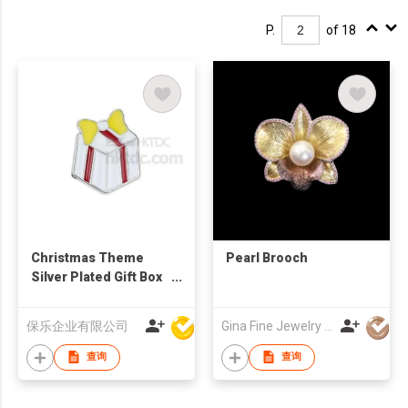
P.
of 18
Christmas Theme
Pearl Brooch
Silver Plated Gift Box
Brooch
保乐企业有限公司
Gina Fine Jewelry Creator
查询
查询