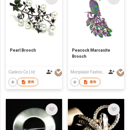
Pearl Brooch
Peacock Marcasite
Brooch
Cadeco Co Ltd
Monplaisir Fashion Co Ltd
查询
查询