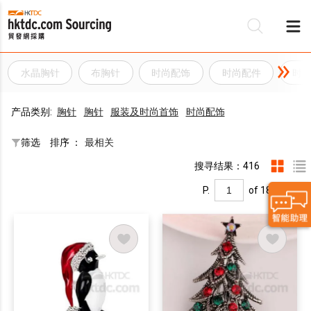
水晶胸针
布胸针
时尚配饰
时尚配件
时
产品类别:
胸针
胸针
服装及时尚首饰
时尚配饰
筛选
排序 ：
最相关
搜寻结果：416
P.
of 18