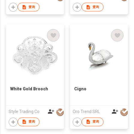
查询
查询
White Gold Brooch
Cigno
Style Trading Co
Oro Trend SRL
查询
查询