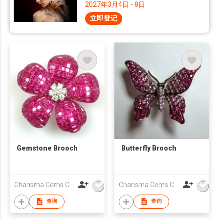
2027年3月4日 - 8日
立即登记
Gemstone Brooch
Butterfly Brooch
Charisma Gems Co Ltd
Charisma Gems Co Ltd
查询
查询