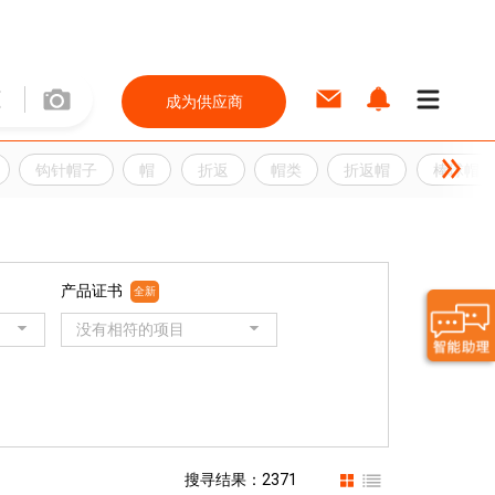
成为供应商
钩针帽子
帽
折返
帽类
折返帽
棒球帽
产品证书
全新
没有相符的项目
搜寻结果：2371