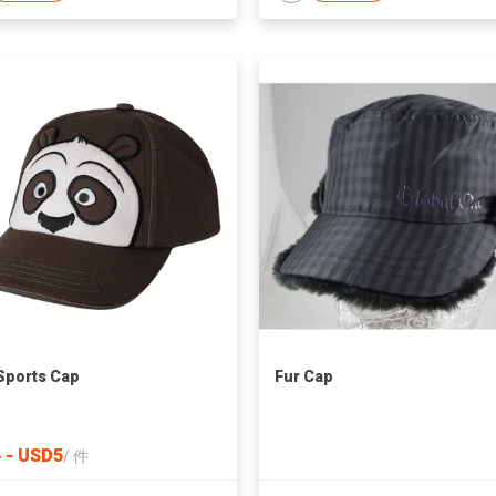
 Sports Cap
Fur Cap
 - USD5
/
件