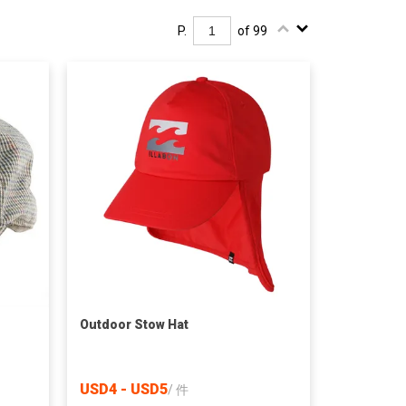
P.
of 99
Outdoor Stow Hat
USD4 - USD5
/
件