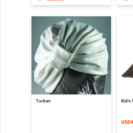
Turban
Kid's
USD4