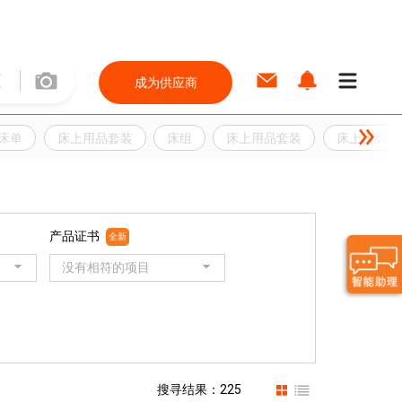
成为供应商
床单
床上用品套装
床组
床上用品套装
床上用品
产品证书
全新
没有相符的项目
搜寻结果：225