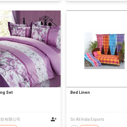
ng Set
Bed Linen
家纺有限公司
Sri All India Exports