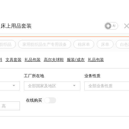
AI
纺织品
家用纺织品生产专用设备
棉床单
床单
白色
料
文具套装
礼品包装
高尔夫球鞋
服装/成衣
礼品包装
工厂所在地
业务性质
全部国家及地区
全部业务性质
在线购买