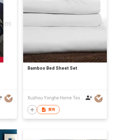
Bamboo Bed Sheet Set
Xuzhou Yonghe Home Textile Factory
查询