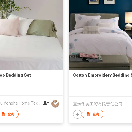
oo Bedding Set
Cotton Embroidery Bedding 
Xuzhou Yonghe Home Textile Factory
宝鸡华美工贸有限责任公司
查询
查询