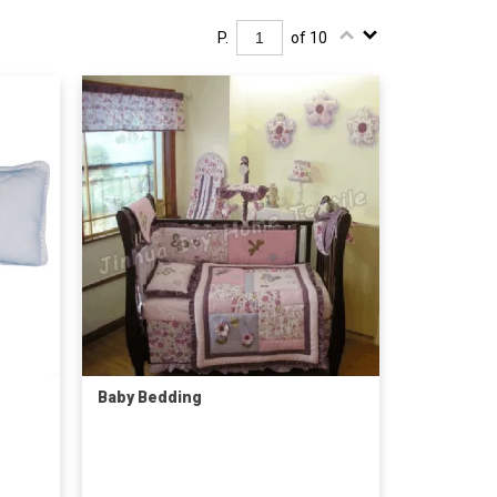
P.
of 10
Baby Bedding