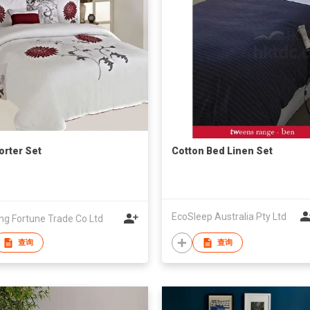
rter Set
Cotton Bed Linen Set
EcoSleep Australia Pty Ltd
ng Fortune Trade Co Ltd
查询
查询