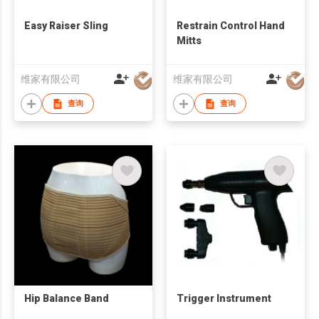
Easy Raiser Sling
Restrain Control Hand
Mitts
维家有限公司
维家有限公司
查询
查询
Hip Balance Band
Trigger Instrument