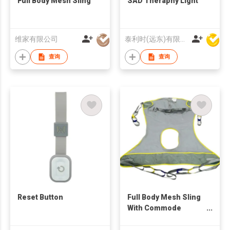
Full Body Mesh Sling
SAD Theraphy Light
维家有限公司
泰利时(远东)有限公司
查询
查询
Reset Button
Full Body Mesh Sling
With Commode
Opening