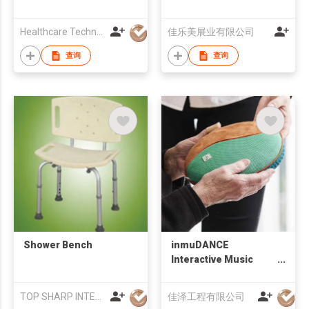
Healthcare Technology International Limited
佳乐美展业有限公司
查询
查询
Shower Bench
inmuDANCE
Interactive Music
Tool
TOP SHARP INTERNATIONAL ENTERPRISE LIMITED
佳泽工程有限公司