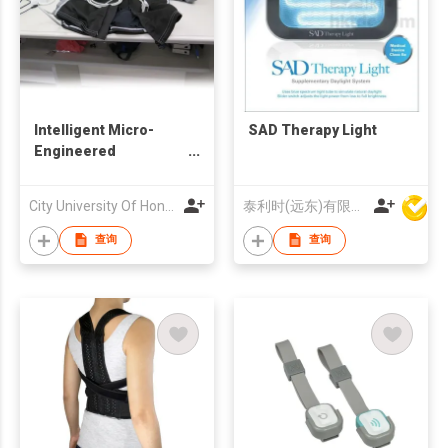
Intelligent Micro-
SAD Therapy Light
Engineered
Electrocardiography
Jacket
City University Of Hong Kong
泰利时(远东)有限公司
查询
查询