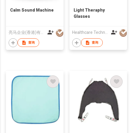
Calm Sound Machine
Light Theraphy
Glasses
亮马企业(香港)有限公司
Healthcare Technology International Limited
查询
查询