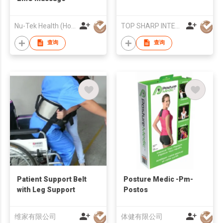
Nu-Tek Health (Hong Kong) Limited
TOP SHARP INTERNATIONAL ENTERPRISE LIMITED
查询
查询
Patient Support Belt
Posture Medic -Pm-
with Leg Support
Postos
维家有限公司
体健有限公司