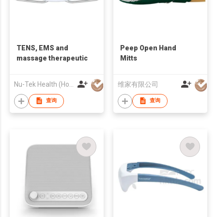
TENS, EMS and
Peep Open Hand
massage therapeutic
Mitts
Nu-Tek Health (Hong Kong) Limited
维家有限公司
查询
查询