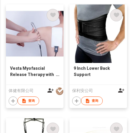
Vesta Myofascial
9 Inch Lower Back
Release Therapy with
Support
RET Diathermy
体健有限公司
保利安公司
查询
查询