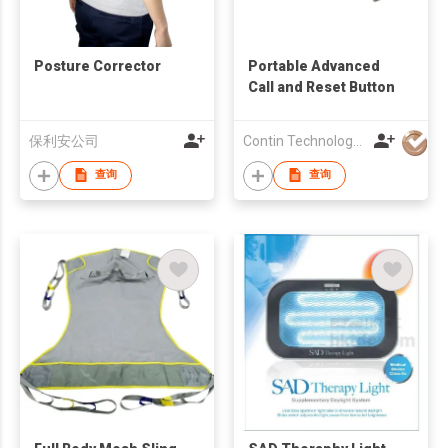
Posture Corrector
Portable Advanced
Call and Reset Button
保利安公司
Contin Technology Ltd
查询
查询