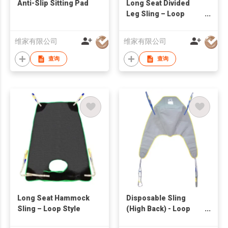
Anti-Slip Sitting Pad
Long Seat Divided
Leg Sling – Loop
Style
维家有限公司
维家有限公司
查询
查询
Long Seat Hammock
Disposable Sling
Sling – Loop Style
(High Back) - Loop
Style