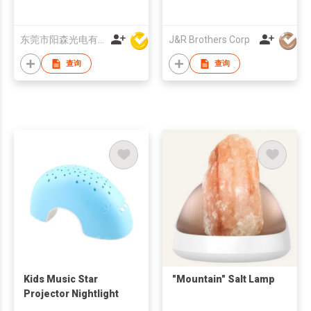
东莞市阳森光电有限公司
J&R Brothers Corp
查询
查询
Kids Music Star
"Mountain" Salt Lamp
Projector Nightlight