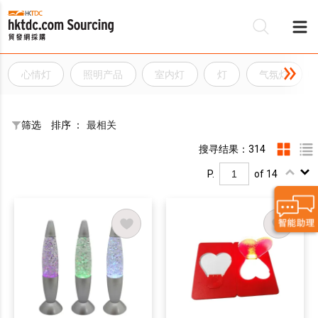
心情灯
照明产品
室内灯
灯
气氛灯
筛选
排序 ：
最相关
搜寻结果：314
P.
of 14