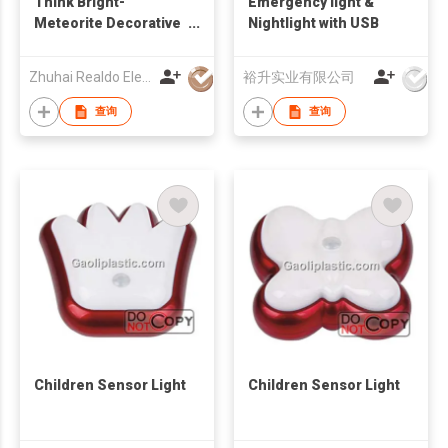
Think Bright-
Emergency light &
Meteorite Decorative
Nightlight with USB
Chandelier
Zhuhai Realdo Electronic Technology Co., Ltd
裕升实业有限公司
查询
查询
Children Sensor Light
Children Sensor Light