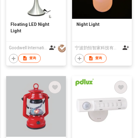
Floating LED Night
Night Light
Light
Goodwell International (Hong Kong) Company Limited
宁波韵恒智家科技有限公司
查询
查询