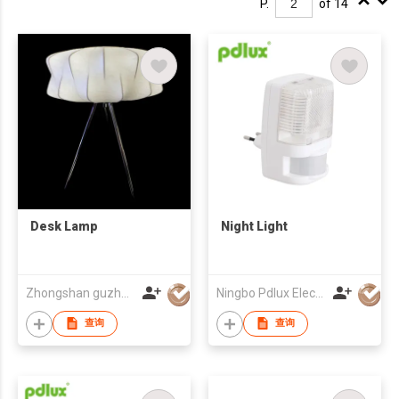
P.
of 14
Desk Lamp
Night Light
Zhongshan guzhen weidu Electrical lighting Factory
Ningbo Pdlux Electronics Technology Co Ltd
查询
查询