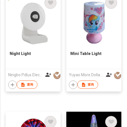
Night Light
Mini Table Light
Ningbo Pdlux Electronics Technology Co Ltd
Yuyao More Dollar Electrical Appliance Co., Ltd.
查询
查询