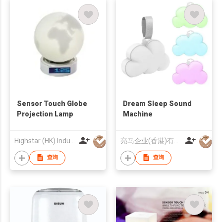
Sensor Touch Globe
Dream Sleep Sound
Projection Lamp
Machine
Highstar (HK) Industrial Co Ltd
亮马企业(香港)有限公司
查询
查询