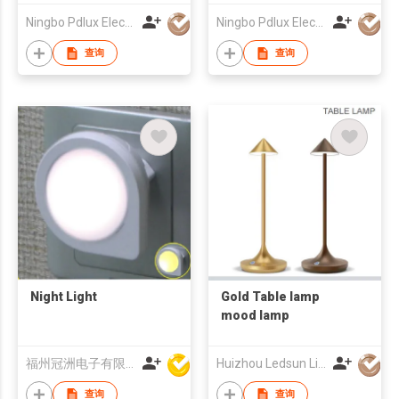
Ningbo Pdlux Electronics Technology Co Ltd
Ningbo Pdlux Electronics Technology Co Ltd
查询
查询
Night Light
Gold Table lamp
mood lamp
福州冠洲电子有限公司
Huizhou Ledsun Lighting Co Ltd
查询
查询