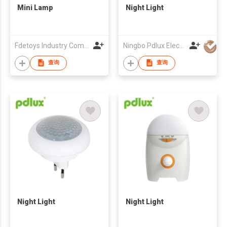
Mini Lamp
Night Light
Fdetoys Industry Company Limited
Ningbo Pdlux Electronics Technology Co Ltd
查询
查询
Night Light
Night Light