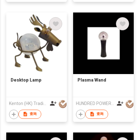
Desktop Lamp
Plasma Wand
Kenton (HK) Trading Company Ltd
HUNDRED POWER IND LTD
查询
查询