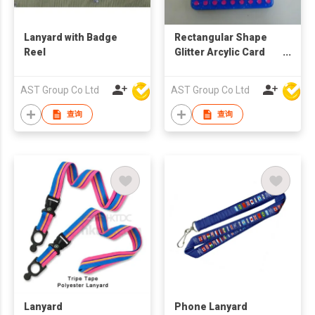
Lanyard with Badge
Rectangular Shape
Reel
Glitter Arcylic Card
Holder With Ball Chain
AST Group Co Ltd
AST Group Co Ltd
查询
查询
Lanyard
Phone Lanyard