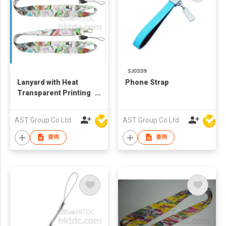
Lanyard with Heat
Phone Strap
Transparent Printing
and Mobile Phone
Strap
AST Group Co Ltd
AST Group Co Ltd
查询
查询