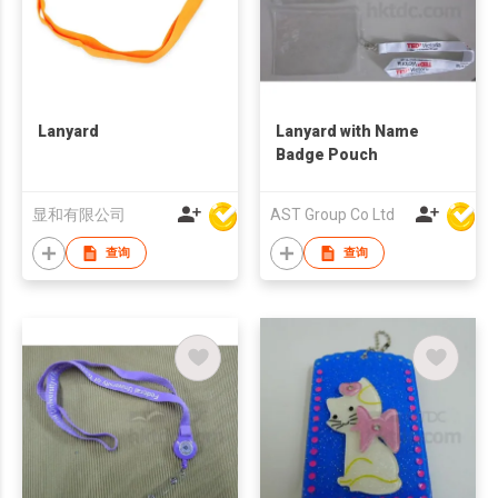
Lanyard
Lanyard with Name
Badge Pouch
显和有限公司
AST Group Co Ltd
查询
查询