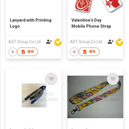
Lanyard with Printing
Valentine's Day
Logo
Mobile Phone Strap
AST Group Co Ltd
AST Group Co Ltd
查询
查询