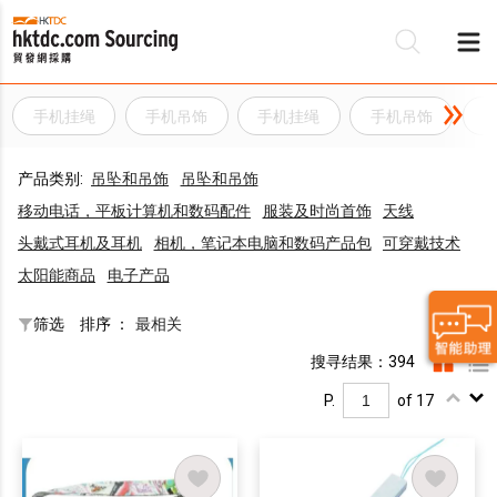
手机挂绳
手机吊饰
手机挂绳
手机吊饰
产品类别:
吊坠和吊饰
吊坠和吊饰
移动电话，平板计算机和数码配件
服装及时尚首饰
天线
头戴式耳机及耳机
相机，笔记本电脑和数码产品包
可穿戴技术
太阳能商品
电子产品
筛选
排序 ：
最相关
搜寻结果：394
P.
of 17