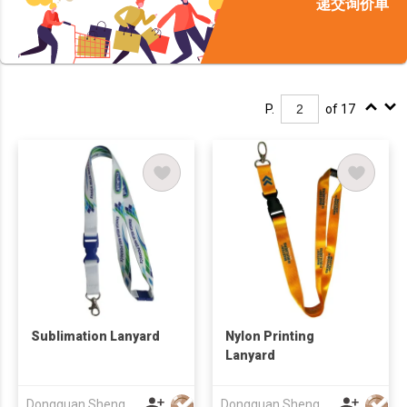
递交询价单
P.
of 17
Sublimation Lanyard
Nylon Printing
Lanyard
Dongguan ShengLong Arts & Crafts Co., Ltd.
Dongguan ShengLong Arts & Crafts Co., Ltd.