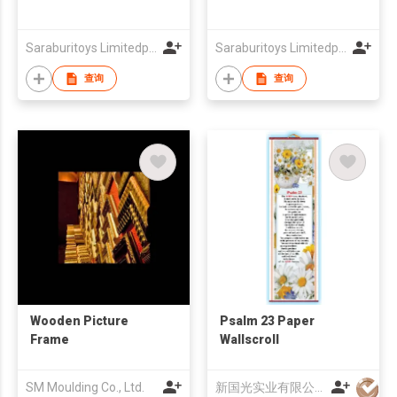
Saraburitoys Limitedpartnership
Saraburitoys Limitedpartnership
查询
查询
Wooden Picture
Psalm 23 Paper
Frame
Wallscroll
SM Moulding Co., Ltd.
新国光实业有限公司