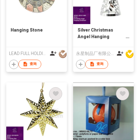
Hanging Stone
Silver Christmas
Angel Hanging
Ornament Stand
LEAD FULL HOLDINGS LTD
永星制品厂有限公司
查询
查询