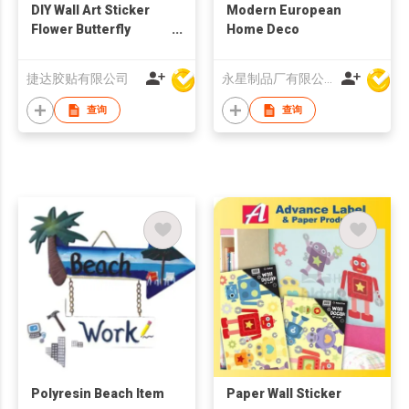
DIY Wall Art Sticker
Modern European
Flower Butterfly
Home Deco
Dragonfly
捷达胶贴有限公司
永星制品厂有限公司
查询
查询
Polyresin Beach Item
Paper Wall Sticker