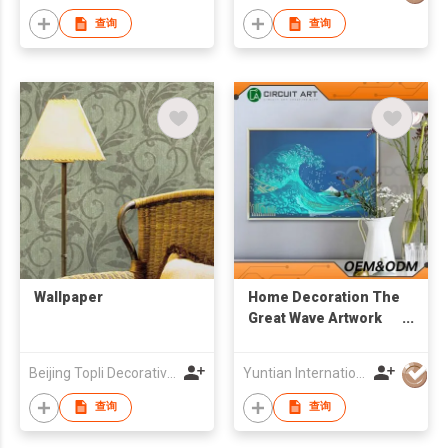
查询
查询
Wallpaper
Home Decoration The
Great Wave Artwork
and Gallery
Beijing Topli Decorative Materials Co., Ltd.
Yuntian International Holdings Company Limited
查询
查询