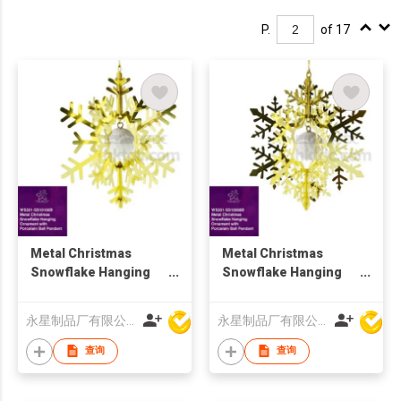
P.
of 17
Metal Christmas
Metal Christmas
Snowflake Hanging
Snowflake Hanging
Ornament with
Ornament with
Porcelain Ball
Porcelain Ball
永星制品厂有限公司
永星制品厂有限公司
Pendant
Pendant
查询
查询