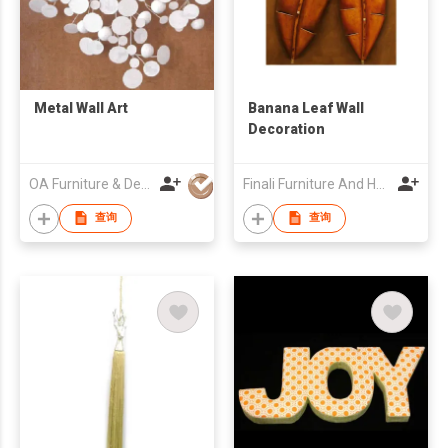
Metal Wall Art
Banana Leaf Wall
Decoration
OA Furniture & Decor Enterprise Co., Ltd.
Finali Furniture And Home Accessories Co
查询
查询