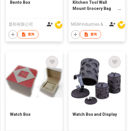
Bento Box
Kitchen Tool Wall
Mount Grocery Bag
Dispenser
显和有限公司
MGM Industries & Company
查询
查询
Watch Box
Watch Box and Display