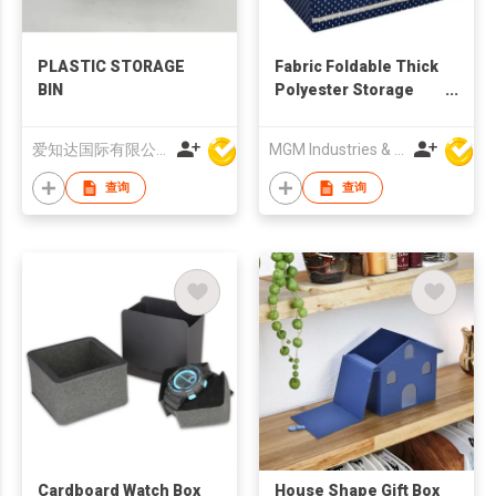
PLASTIC STORAGE
Fabric Foldable Thick
BIN
Polyester Storage
Clothes Organizer
Box
爱知达国际有限公司
MGM Industries & Company
查询
查询
Cardboard Watch Box
House Shape Gift Box