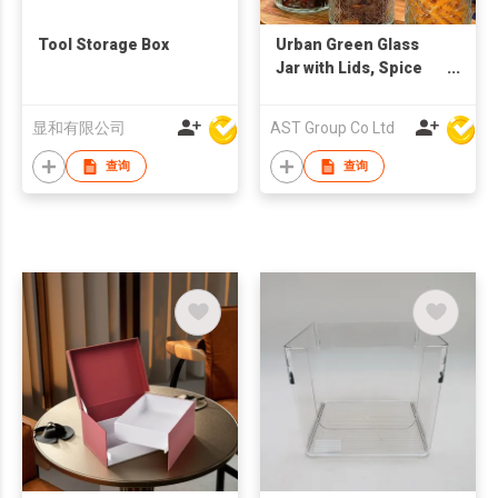
Tool Storage Box
Urban Green Glass
Jar with Lids, Spice
Jar with glass
material, Glass Spice
显和有限公司
AST Group Co Ltd
bottles, Glass
Canisters with
查询
查询
Airtight Lids, Small
Food Storage
Containers for herbs,
spices and dry food