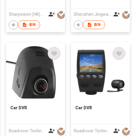
System
Sharpvision (HK) Co
Shenzhen Jingwah Information Technology Co., Ltd.
查询
查询
Car DVR
Car DVR
Roadrover Technology (Hong Kong)Co., Limited
Roadrover Technology (Hong Kong)Co., Limited