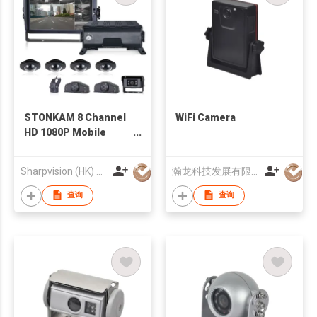
STONKAM 8 Channel
WiFi Camera
HD 1080P Mobile
Digital Video
Recorder System
Sharpvision (HK) Co
瀚龙科技发展有限公司
查询
查询