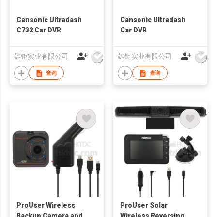
Cansonic Ultradash
Cansonic Ultradash
C732 Car DVR
Car DVR
雄钜实业有限公司
雄钜实业有限公司
查询
查询
ProUser Wireless
ProUser Solar
Backup Camera and
Wireless Reversing