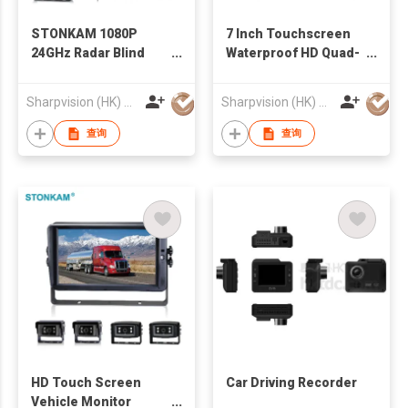
STONKAM 1080P
7 Inch Touchscreen
24GHz Radar Blind
Waterproof HD Quad-
Spot Detection
view Vehicle
System
Monitoring System
Sharpvision (HK) Co
Sharpvision (HK) Co
查询
查询
HD Touch Screen
Car Driving Recorder
Vehicle Monitor