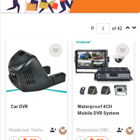
P.
of 42
Car DVR
Waterproof 4CH
Mobile DVR System
Roadrover Technology (Hong Kong)Co., Limited
Sharpvision (HK) Co