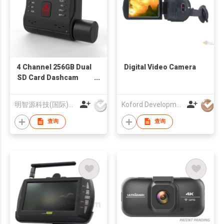
4 Channel 256GB Dual
Digital Video Camera
SD Card Dashcam
Night Vision Wifi GPS
4G Mini DVR Vehicle
明智源科技(国际)有限公司
Koford Development Co., Limited
Truck Dash Camera
查询
查询