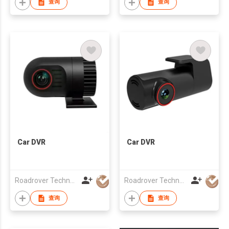
查询
查询
Car DVR
Car DVR
Roadrover Technology (Hong Kong)Co., Limited
Roadrover Technology (Hong Kong)Co., Limited
查询
查询