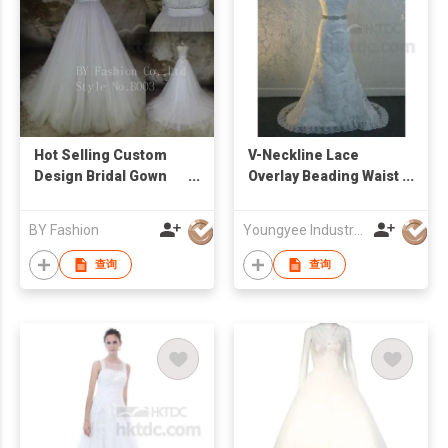
Hot Selling Custom
V-Neckline Lace
Design Bridal Gown
Overlay Beading Waist
Beaded Strapless
A Line Bridal Gown
Lace Appliqued
BY Fashion
Youngyee Industry Company Ltd.
Organza Aline
Wedding Dress
查询
查询