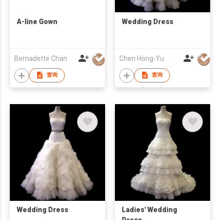
A-line Gown
Wedding Dress
Bernadette Chan
Chen Hong-Yu
查询
查询
Wedding Dress
Ladies' Wedding
Dress