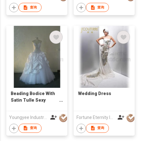
查询
查询
Beading Bodice With
Wedding Dress
Satin Tulle Sexy
Neckl Ball Gown Bridal
Gown
Youngyee Industry Company Ltd.
Fortune Eternity Int'l Trading Co., Ltd
查询
查询