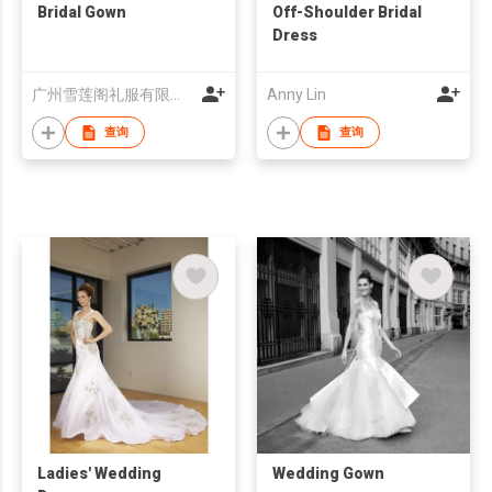
Bridal Gown
Off-Shoulder Bridal
Dress
广州雪莲阁礼服有限公司
Anny Lin
查询
查询
Ladies' Wedding
Wedding Gown