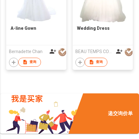
A-line Gown
Wedding Dress
Bernadette Chan
BEAU TEMPS COUTURE RTW
查询
查询
递交询价单