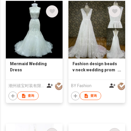
Mermaid Wedding
Fashion design beads
Dress
v neck wedding prom
dress chiffon 2016
evening dress
潮州禧宝时装有限公司
BY Fashion
查询
查询