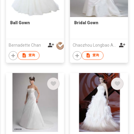
Ball Gown
Bridal Gown
Bernadette Chan
Chaozhou Longbao Arts & Crafts Garment Co., Ltd
查询
查询