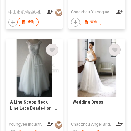
中山市凯莉婚纱礼服有限公司
Chaozhou Xiangqiao Tiancheng Garment Manufacturer
查询
查询
A Line Scoop Neck
Wedding Dress
Line Lace Beaded on
Bodice Bridal Gown
Youngyee Industry Company Ltd.
Chaozhou Angel Bridal And Formal Dress Co. Ltd