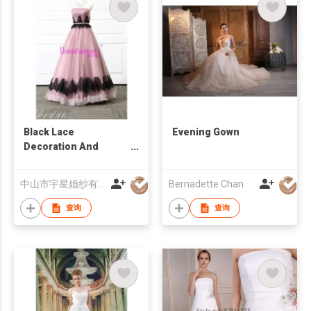
Black Lace
Evening Gown
Decoration And
Purple Organza
Fabric Type Layer
中山市宇星婚纱有限公司
Bernadette Chan
Puffy Bridal Wedding
Dress
查询
查询