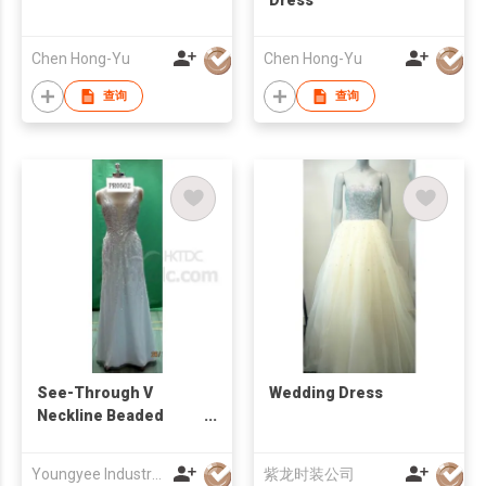
Chen Hong-Yu
Chen Hong-Yu
查询
查询
See-Through V
Wedding Dress
Neckline Beaded
Fitted Prom Dress
Youngyee Industry Company Ltd.
紫龙时装公司