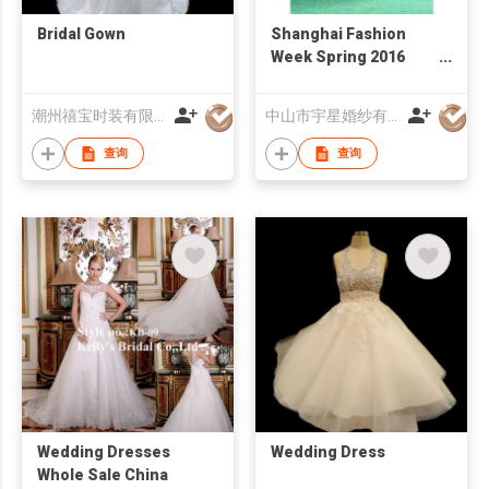
Bridal Gown
Shanghai Fashion
Week Spring 2016
See-Through Short
Sleeve Asymmetrical
潮州禧宝时装有限公司
中山市宇星婚纱有限公司
Printed Fabric
Wedding Dress
查询
查询
Wedding Dresses
Wedding Dress
Whole Sale China