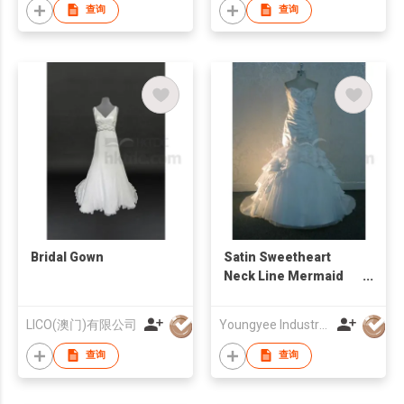
查询
查询
Bridal Gown
Satin Sweetheart
Neck Line Mermaid
Wedding Dress
LICO(澳门)有限公司
Youngyee Industry Company Ltd.
查询
查询