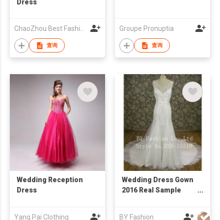
Dress
ChaoZhou Best Fashion Co Ltd
Groupe Pronuptia
查询
查询
Wedding Reception
Wedding Dress Gown
Dress
2016 Real Sample
New Design Heavy
Hand Beaded Lace
Yang Pai Clothing
BY Fashion