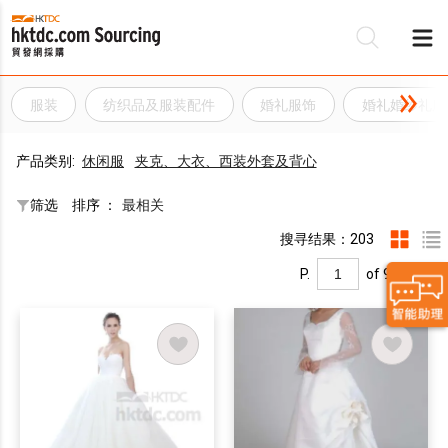
服装
纺织品及服装配件
婚礼服饰
婚礼婚纱礼服
产品类别:
休闲服
夹克、大衣、西装外套及背心
筛选
排序 ：
最相关
搜寻结果：203
P.
of 9