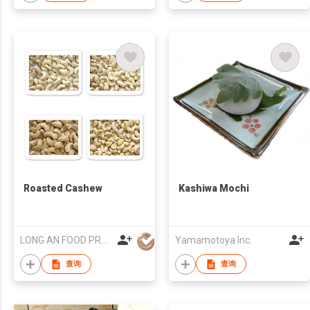
Roasted Cashew
Kashiwa Mochi
LONG AN FOOD PROCESSING EXPORT JOINT STOCK COMPANY
Yamamotoya Inc.
查询
查询