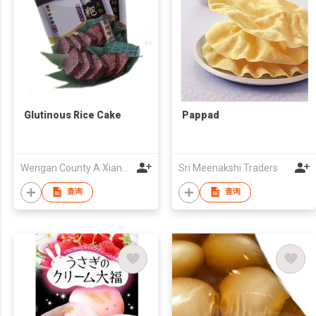
Glutinous Rice Cake
Pappad
Wengan County A Xiang Foods Co., Ltd
Sri Meenakshi Traders
查询
查询