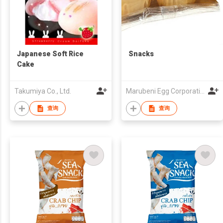
Japanese Soft Rice
Snacks
Cake
Takumiya Co., Ltd.
Marubeni Egg Corporation
查询
查询