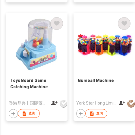
Toys Board Game
Gumball Machine
Catching Machine
Christmas Gift
香港鼎兴丰国际贸易有限公司
York Star Hong Limited
查询
查询