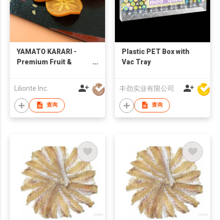
YAMATO KARARI -
Plastic PET Box with
Premium Fruit &
Vac Tray
Vegetable Crisps
from Nara, Japan -
Lilionte Inc.
丰劲实业有限公司
查询
查询