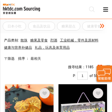
日本小吃
食品及饮品
糖果甜点
健康零食
产品类别:
散珠
糖果及零食
烈酒
工业机械，零件及原材料
健康与营养补健品
礼品，玩具及体育用品
筛选
排序 ：
最相关
搜寻结果：1185
P.
of 50