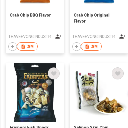
Crab Chip BBQ Flavor
Crab Chip Original
Flavor
THAVEEVONG INDUSTRY HATYAI CO., LTD.
THAVEEVONG INDUSTRY HATYAI CO., LTD.
查询
查询
Frispers Fish Snack
Salmon Skin Chip