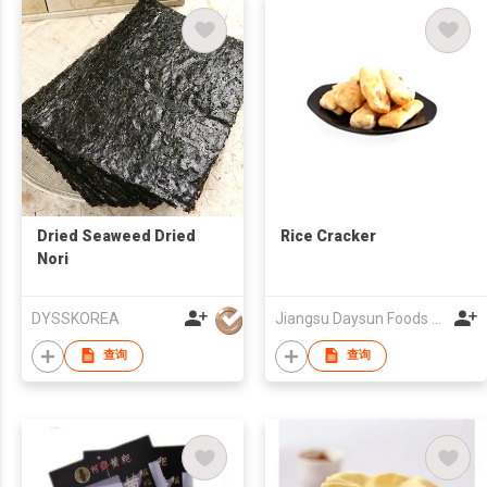
Dried Seaweed Dried
Rice Cracker
Nori
DYSSKOREA
Jiangsu Daysun Foods Co Ltd
查询
查询