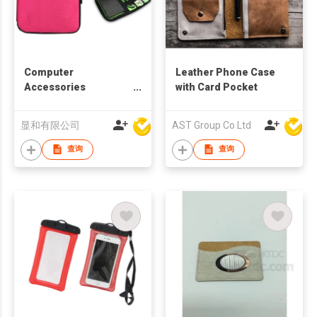
Computer
Leather Phone Case
Accessories
with Card Pocket
Organizer
显和有限公司
AST Group Co Ltd
查询
查询