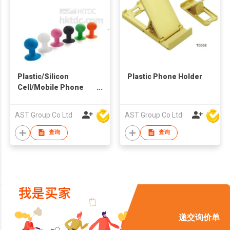
Plastic/Silicon
Plastic Phone Holder
Cell/Mobile Phone
Stand Holder
AST Group Co Ltd
AST Group Co Ltd
查询
查询
递交询价单