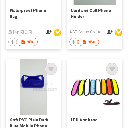
Waterproof Phone
Card and Cell Phone
Bag
Holder
显和有限公司
AST Group Co Ltd
查询
查询
Soft PVC Plain Dark
LED Armband
Blue Mobile Phone