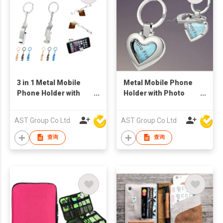
3 in 1 Metal Mobile
Metal Mobile Phone
Phone Holder with
Holder with Photo
Bottle Opener and
Frame
Keychain
AST Group Co Ltd
AST Group Co Ltd
查询
查询