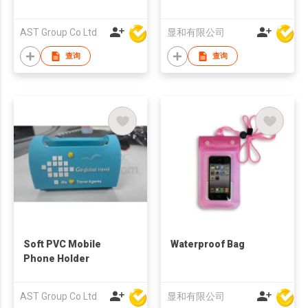
Holder
AST Group Co Ltd
显和有限公司
查询
查询
Soft PVC Mobile
Waterproof Bag
Phone Holder
AST Group Co Ltd
显和有限公司