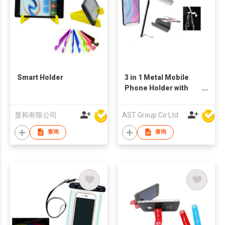
Smart Holder
3 in 1 Metal Mobile
Phone Holder with
Bottle Opener, phone
and Pen Holder
显和有限公司
AST Group Co Ltd
查询
查询