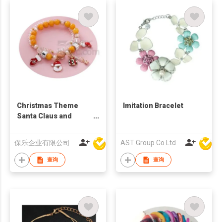
Christmas Theme
Imitation Bracelet
Santa Claus and
Snowshoe Bracelet
保乐企业有限公司
AST Group Co Ltd
查询
查询