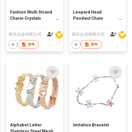
Fashion Multi Strand
Leopard Head
Charm Crystals
Pendant Chain
Necklace
Necklace
保乐企业有限公司
保乐企业有限公司
查询
查询
Alphabet Letter
Imitation Bracelet
Stainless Steel Mesh