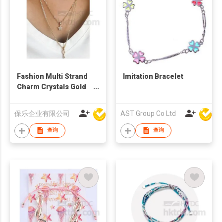
Fashion Multi Strand
Imitation Bracelet
Charm Crystals Gold
Plated Necklace
保乐企业有限公司
AST Group Co Ltd
查询
查询