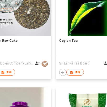
h Raw Cake
Ceylon Tea
Teanologies Company Limited
Sri Lanka Tea Board
查询
查询