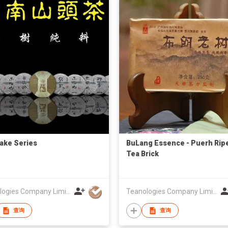
ake Series
BuLang Essence - Puerh Rip
Tea Brick
Teanologies Company Limited
Teanologies Company Limited
查询
查询