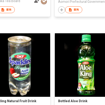
nka Tea Board
Aomori Prefectural Governmen
查询
查询
ling Natural Fruit Drink
Bottled Aloe Drink