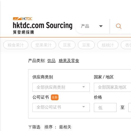
产品
粮食果汁
坚果果汁
豆浆
豆浆
核桃汁
杏
产品类别:
饮品
糖果及零食
供应商类别
国家 / 地区
全部供应商类别
全部国家及地区
公司证书
价格
全新
全部公司证书
至
筛选
排序 ：
最相关