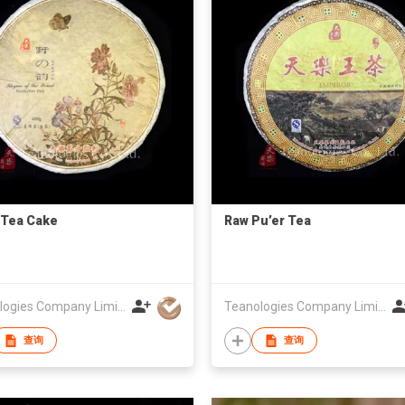
 Tea Cake
Raw Pu’er Tea
Teanologies Company Limited
Teanologies Company Limited
查询
查询