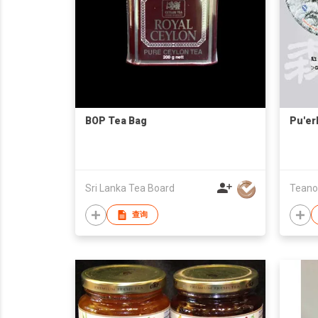
BOP Tea Bag
Pu'er
Sri Lanka Tea Board
查询