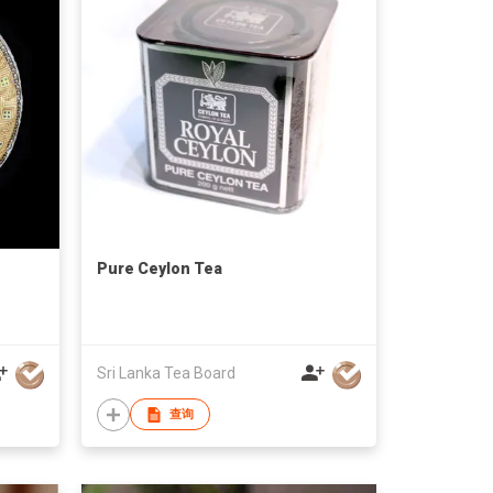
Pure Ceylon Tea
Sri Lanka Tea Board
查询