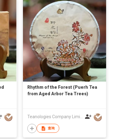
ed
Rhythm of the Forest (Puerh Tea
from Aged Arbor Tea Trees)
Teanologies Company Limited
查询