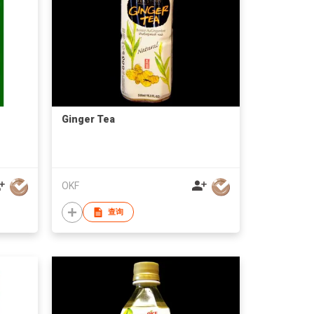
Ginger Tea
OKF
查询