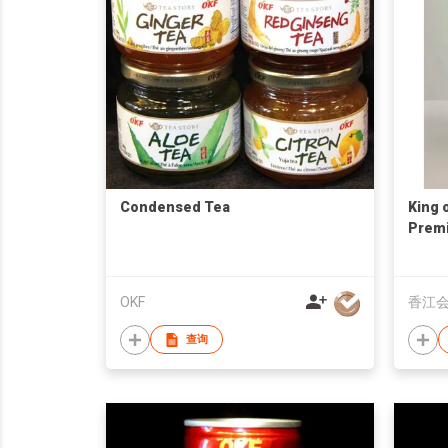
Condensed Tea
King 
Prem
OKF
香江
查询