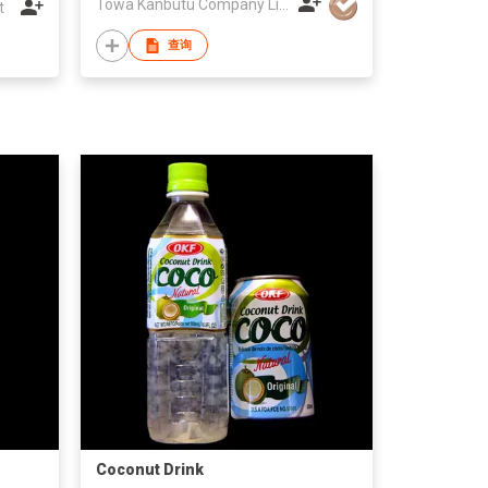
Towa Kanbutu Company Limited
t
查询
Coconut Drink