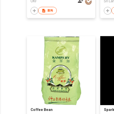
OKF
Sri La
查询
Coffee Bean
Spark