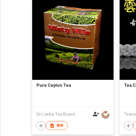
Pure Ceylon Tea
Tea C
Sri Lanka Tea Board
查询