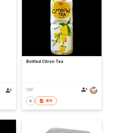
Bottled Citron Tea
OKF
查询