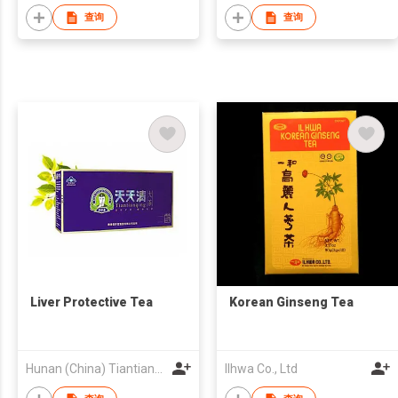
查询
查询
Liver Protective Tea
Korean Ginseng Tea
Hunan (China) Tiantianqing Tea Co., Ltd
Ilhwa Co., Ltd