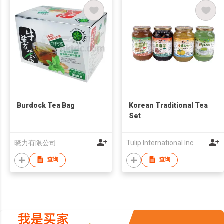
Burdock Tea Bag
Korean Traditional Tea
Set
晓力有限公司
Tulip International Inc
查询
查询