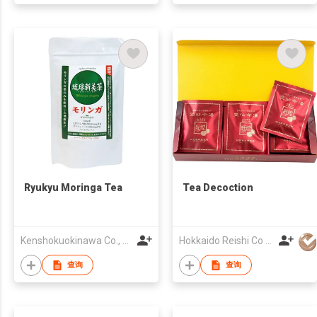
Ryukyu Moringa Tea
Tea Decoction
Kenshokuokinawa Co., Ltd.
Hokkaido Reishi Co Ltd
查询
查询