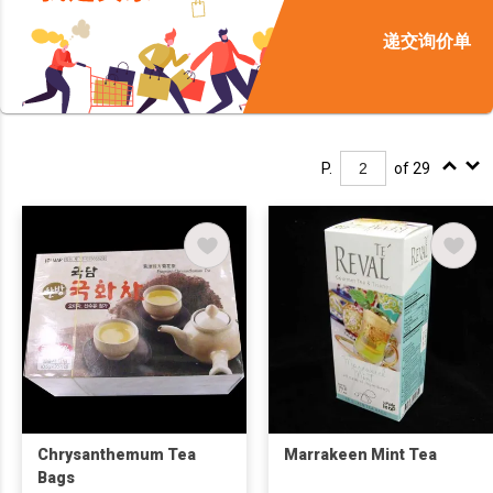
递交询价单
P.
of 29
Chrysanthemum Tea
Marrakeen Mint Tea
Bags