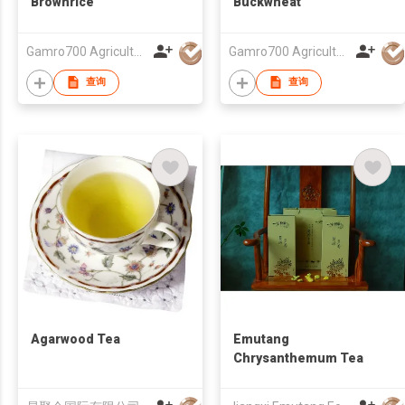
Brownrice
Buckwheat
Gamro700 Agriculture Co Ltd
Gamro700 Agriculture Co Ltd
查询
查询
Agarwood Tea
Emutang
Chrysanthemum Tea