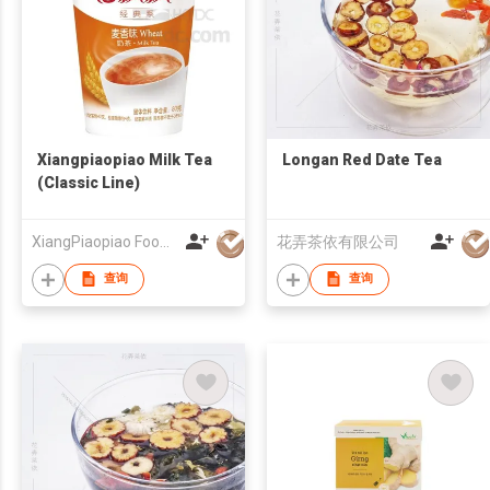
Xiangpiaopiao Milk Tea
Longan Red Date Tea
(Classic Line)
XiangPiaopiao Food Co.,Ltd
花弄茶依有限公司
查询
查询