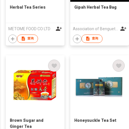
Herbal Tea Series
Gipah Herbal Tea Bag
METOME FOOD CO LTD
Association of Benguet Pinoy Barangay Agri-Industrial Centers
查询
查询
Brown Sugar and
Honeysuckle Tea Set
Ginger Tea