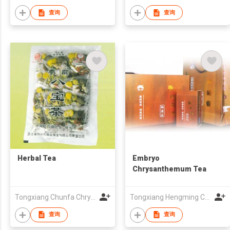
查询
查询
Herbal Tea
Embryo
Chrysanthemum Tea
Tongxiang Chunfa Chrysanthemum Industry Co. Ltd.
Tongxiang Hengming Chrysanthmum Industry Co. Ltd.
查询
查询