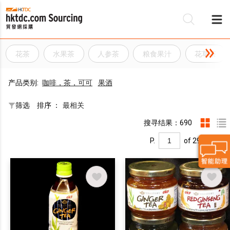
花茶
水果茶
人参茶
粮食果汁
花草茶
产品类别:
咖啡，茶，可可
果酒
筛选
排序 ：
最相关
搜寻结果：690
P.
of 29