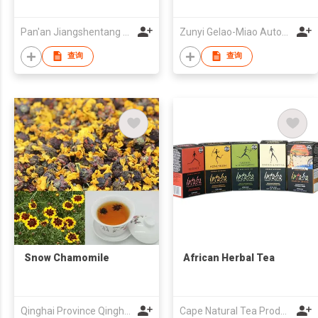
Pan'an Jiangshentang Foodstuff Co. Ltd.
Zunyi Gelao-Miao Autonomous County of Daozhen Qianshan Phamaceutical Co.,Ltd
查询
查询
Snow Chamomile
African Herbal Tea
Qinghai Province Qinghai-Tibet Plateau Organic Products Development Co.,Ltd
Cape Natural Tea Products