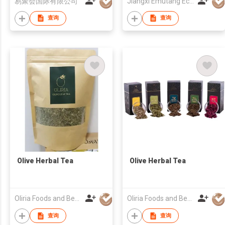
易聚会国际有限公司
Jiangxi Emutang Ecological Agriculture Development Co., Ltd
查询
查询
Olive Herbal Tea
Olive Herbal Tea
Oliria Foods and Beverages Pvt. Ltd.
Oliria Foods and Beverages Pvt. Ltd.
查询
查询