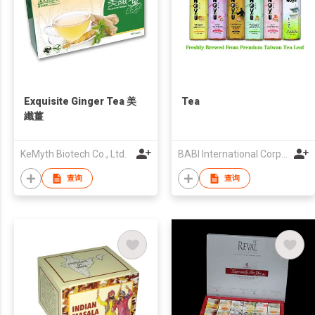
Exquisite Ginger Tea 美
Tea
纖薑
KeMyth Biotech Co., Ltd.
BABI International Corp. Taiwan Branch (B.V.I)
查询
查询