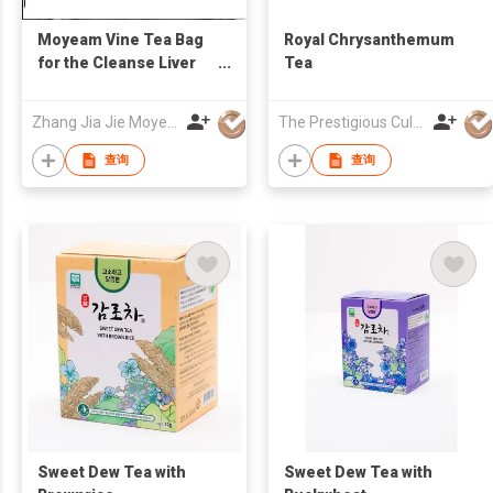
Moyeam Vine Tea Bag
Royal Chrysanthemum
for the Cleanse Liver
Tea
Heat and Liver
Protection
Zhang Jia Jie Moyeam Co., Ltd.
The Prestigious Culture Of Tea
查询
查询
Sweet Dew Tea with
Sweet Dew Tea with