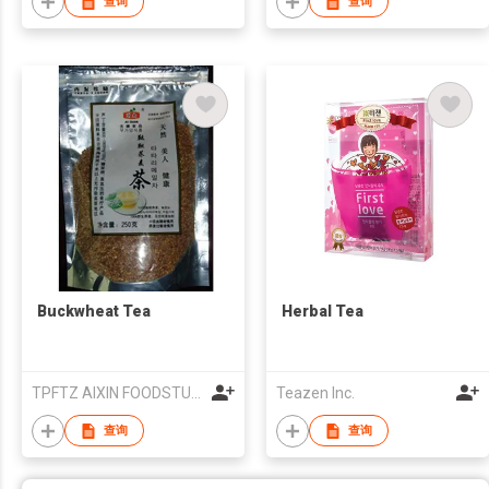
查询
查询
Buckwheat Tea
Herbal Tea
TPFTZ AIXIN FOODSTUFFS CO., LTD.
Teazen Inc.
查询
查询