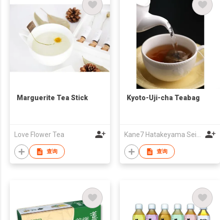
Marguerite Tea Stick
Kyoto-Uji-cha Teabag
Love Flower Tea
Kane7 Hatakeyama Seicha Co Ltd
查询
查询