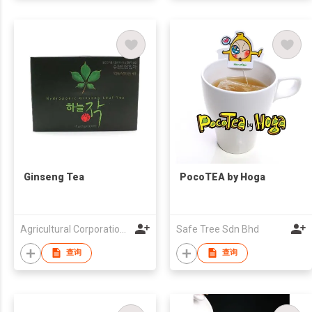
Ginseng Tea
PocoTEA by Hoga
Agricultural Corporation Jayeondream Co., Ltd.
Safe Tree Sdn Bhd
查询
查询