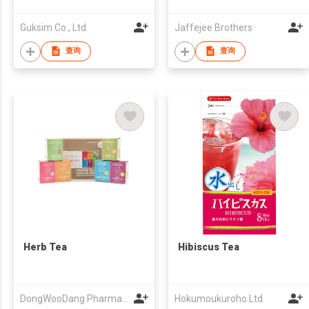
Guksim Co., Ltd
Jaffejee Brothers
查询
查询
Herb Tea
Hibiscus Tea
DongWooDang Pharmacy Co., LTd
Hokumoukuroho.Ltd